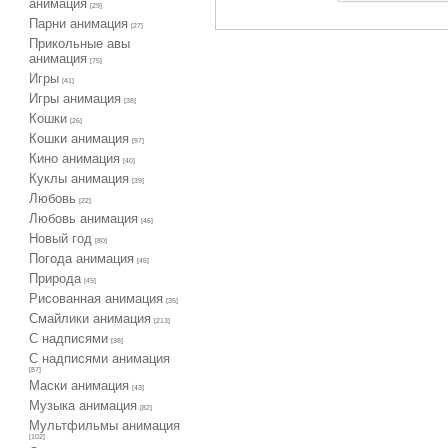
анимация
[29]
Парни анимация
[27]
Прикольные авы
анимация
[75]
Игры
[41]
Игры анимация
[38]
Кошки
[26]
Кошки анимация
[97]
Кино анимация
[40]
Куклы анимация
[39]
Любовь
[22]
Любовь анимация
[46]
Новый год
[80]
Погода анимация
[45]
Природа
[45]
Рисованная анимация
[35]
Смайлики анимация
[213]
С надписями
[38]
С надписями анимация
[87]
Маски анимация
[43]
Музыка анимация
[82]
Мультфильмы анимация
[102]