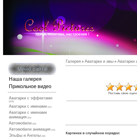
Удачи, позитива, настроения !
Галерея
Аватарки и авы
Аватарки 
»
»
Меню сайта
Наша галерея
Прикольное видео
Поставь свою оцен
Аватарки с эффектами
[204]
Аватарки с именами
[31]
Аватарки с именами
анимация
[91]
Автомобили
[45]
Автомобили анимация
[23]
Картинки в случайном порядке:
Эльфы и Ангелы
[43]