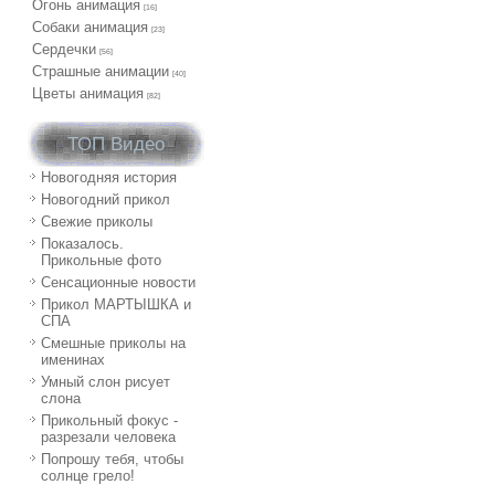
Огонь анимация
[16]
Собаки анимация
[23]
Сердечки
[56]
Страшные анимации
[40]
Цветы анимация
[82]
ТОП Видео
Новогодняя история
Новогодний прикол
Свежие приколы
Показалось.
Прикольные фото
Сенсационные новости
Прикол МАРТЫШКА и
СПА
Смешные приколы на
именинах
Умный слон рисует
слона
Прикольный фокус -
разрезали человека
Попрошу тебя, чтобы
солнце грело!