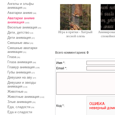
Ангелы и эльфы
анимация
[35]
Аватарки аниме
[58]
Аватарки аниме
анимация
[102]
Веселые анимация
[20]
Игра в прятки - Хитрый
Анимирова
Дети, детство
[13]
лесной олень
спокойно
Дети анимация
[37]
Cмешные авы
[29]
Cмешные аватарки
анимации
Всего комментариев
:
0
[31]
Глаза
[35]
Глаза анимация
Имя *:
[58]
Гламур анимация
Email *:
[128]
Губы анимация
[17]
Девушки на аву
[27]
Девушки и звезды
анимация
[113]
Животные
[36]
Животные анимация
[110]
Злые анимация
[25]
Код *:
Еда, сладости
[29]
Еда и сладости