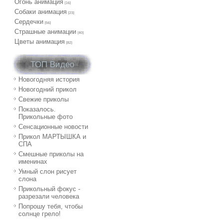
Огонь анимация
[16]
Собаки анимация
[23]
Сердечки
[56]
Страшные анимации
[40]
Цветы анимация
[82]
ТОП Видео
Новогодняя история
Новогодний прикол
Свежие приколы
Показалось.
Прикольные фото
Сенсационные новости
Прикол МАРТЫШКА и
СПА
Смешные приколы на
именинах
Умный слон рисует
слона
Прикольный фокус -
разрезали человека
Попрошу тебя, чтобы
солнце грело!