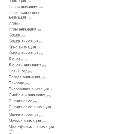
анимация
[29]
Парни анимация
[27]
Прикольные авы
анимация
[75]
Игры
[41]
Игры анимация
[38]
Кошки
[26]
Кошки анимация
[97]
Кино анимация
[40]
Куклы анимация
[39]
Любовь
[22]
Любовь анимация
[46]
Новый год
[80]
Погода анимация
[45]
Природа
[45]
Рисованная анимация
[35]
Смайлики анимация
[213]
С надписями
[38]
С надписями анимация
[87]
Маски анимация
[43]
Музыка анимация
[82]
Мультфильмы анимация
[102]