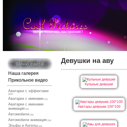
Удачи, позитива, настроения !
Девушки на аву
Меню сайта
Наша галерея
Прикольное видео
Кульные девушки
Аватарки с эффектами
[204]
Аватарки с именами
[31]
Аватарки с именами
Аватары девушки 100*100
анимация
[91]
Автомобили
[45]
Автомобили анимация
[23]
Эльфы и Ангелы
[43]