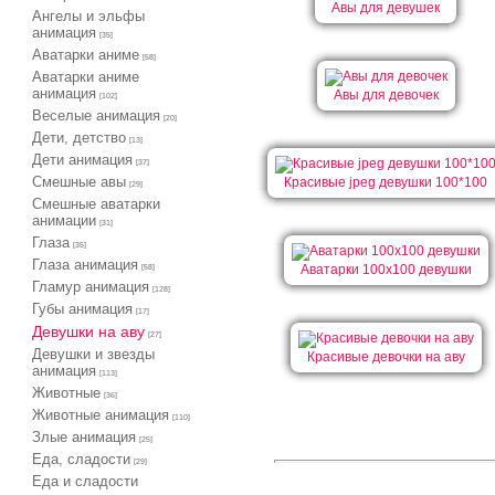
Авы для девушек
Ангелы и эльфы
анимация
[35]
Аватарки аниме
[58]
Аватарки аниме
анимация
Авы для девочек
[102]
Веселые анимация
[20]
Дети, детство
[13]
Дети анимация
[37]
Cмешные авы
Красивые jpeg девушки 100*100
[29]
Cмешные аватарки
анимации
[31]
Глаза
[35]
Глаза анимация
Аватарки 100х100 девушки
[58]
Гламур анимация
[128]
Губы анимация
[17]
Девушки на аву
[27]
Девушки и звезды
Красивые девочки на аву
анимация
[113]
Животные
[36]
Животные анимация
[110]
Злые анимация
[25]
Еда, сладости
[29]
Еда и сладости