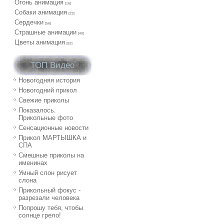
Огонь анимация
[16]
Собаки анимация
[23]
Сердечки
[56]
Страшные анимации
[40]
Цветы анимация
[82]
ТОП Видео
Новогодняя история
Новогодний прикол
Свежие приколы
Показалось.
Прикольные фото
Сенсационные новости
Прикол МАРТЫШКА и
СПА
Смешные приколы на
именинах
Умный слон рисует
слона
Прикольный фокус -
разрезали человека
Попрошу тебя, чтобы
солнце грело!