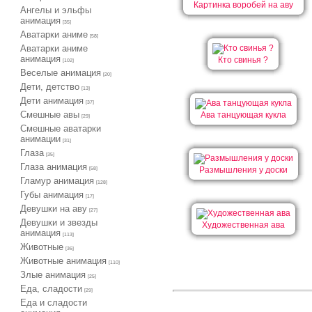
Картинка воробей на аву
Ангелы и эльфы
анимация
[35]
Аватарки аниме
[58]
Аватарки аниме
анимация
Кто свинья ?
[102]
Веселые анимация
[20]
Дети, детство
[13]
Дети анимация
[37]
Cмешные авы
Ава танцующая кукла
[29]
Cмешные аватарки
анимации
[31]
Глаза
[35]
Глаза анимация
Размышления у доски
[58]
Гламур анимация
[128]
Губы анимация
[17]
Девушки на аву
[27]
Девушки и звезды
Художественная ава
анимация
[113]
Животные
[36]
Животные анимация
[110]
Злые анимация
[25]
Еда, сладости
[29]
Еда и сладости