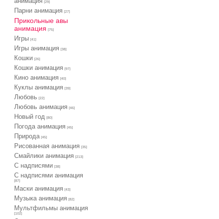
анимация
[29]
Парни анимация
[27]
Прикольные авы
анимация
[75]
Игры
[41]
Игры анимация
[38]
Кошки
[26]
Кошки анимация
[97]
Кино анимация
[40]
Куклы анимация
[39]
Любовь
[22]
Любовь анимация
[46]
Новый год
[80]
Погода анимация
[45]
Природа
[45]
Рисованная анимация
[35]
Смайлики анимация
[213]
С надписями
[38]
С надписями анимация
[87]
Маски анимация
[43]
Музыка анимация
[82]
Мультфильмы анимация
[102]