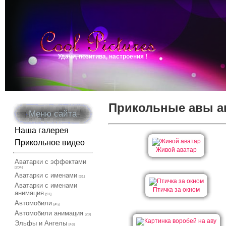
Удачи, позитива, настроения !
Прикольные авы а
Меню сайта
Наша галерея
Прикольное видео
Живой аватар
Аватарки с эффектами
[204]
Аватарки с именами
[31]
Аватарки с именами
Птичка за окном
анимация
[91]
Автомобили
[45]
Автомобили анимация
[23]
Эльфы и Ангелы
[43]