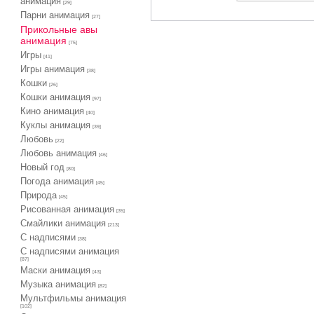
анимация
[29]
Парни анимация
[27]
Прикольные авы
анимация
[75]
Игры
[41]
Игры анимация
[38]
Кошки
[26]
Кошки анимация
[97]
Кино анимация
[40]
Куклы анимация
[39]
Любовь
[22]
Любовь анимация
[46]
Новый год
[80]
Погода анимация
[45]
Природа
[45]
Рисованная анимация
[35]
Смайлики анимация
[213]
С надписями
[38]
С надписями анимация
[87]
Маски анимация
[43]
Музыка анимация
[82]
Мультфильмы анимация
[102]