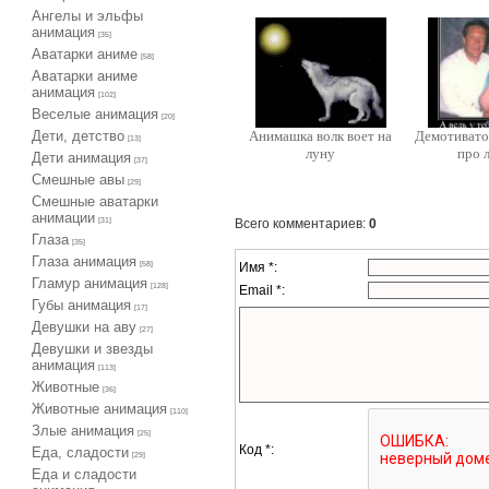
Ангелы и эльфы
анимация
[35]
Аватарки аниме
[58]
Аватарки аниме
анимация
[102]
Веселые анимация
[20]
Дети, детство
Анимашка волк воет на
Демотивато
[13]
луну
про 
Дети анимация
[37]
Cмешные авы
[29]
Cмешные аватарки
анимации
Всего комментариев
:
0
[31]
Глаза
[35]
Глаза анимация
Имя *:
[58]
Гламур анимация
[128]
Email *:
Губы анимация
[17]
Девушки на аву
[27]
Девушки и звезды
анимация
[113]
Животные
[36]
Животные анимация
[110]
Злые анимация
[25]
Код *:
Еда, сладости
[29]
Еда и сладости