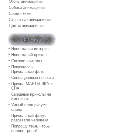
Огонь анимация
[16]
Собаки анимация
[23]
Сердечки
[56]
Страшные анимации
[40]
Цветы анимация
[82]
ТОП Видео
Новогодняя история
Новогодний прикол
Свежие приколы
Показалось.
Прикольные фото
Сенсационные новости
Прикол МАРТЫШКА и
СПА
Смешные приколы на
именинах
Умный слон рисует
слона
Прикольный фокус -
разрезали человека
Попрошу тебя, чтобы
солнце грело!