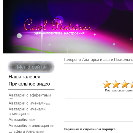
Удачи, позитива, настроения !
Галерея
Аватарки и авы
Прикольны
»
»
Меню сайта
Наша галерея
Прикольное видео
Поставь свою оцен
Аватарки с эффектами
[204]
Аватарки с именами
[31]
Аватарки с именами
анимация
[91]
Автомобили
[45]
Автомобили анимация
[23]
Картинки в случайном порядке:
Эльфы и Ангелы
[43]