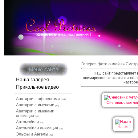
Удачи, позитива, настроения !
Галерея фото онлайн
Смотр
»
Меню сайта
Наш сайт представляет 
картинки на 
анимированные
Наша галерея
настрое
Прикольное видео
Аватарки с эффектами
[204]
Снеговик с метло
Аватарки с именами
[31]
Аватарки с именами
анимация
[91]
Автомобили
[45]
Настя
Автомобили анимация
[23]
Эльфы и Ангелы
[43]