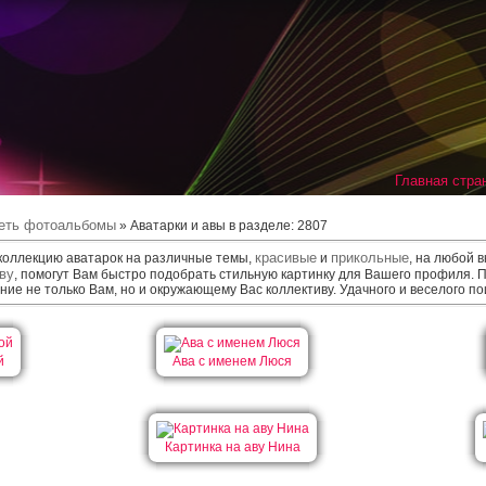
Главная стра
еть фотоальбомы
» Аватарки и авы
в разделе
: 2807
красивые
прикольные
коллекцию аватарок на различные темы,
и
, на любой в
аву
, помогут Вам быстро подобрать стильную картинку для Вашего профиля.
ние не только Вам, но и окружающему Вас коллективу. Удачного и веселого пои
й
Ава с именем Люся
Картинка на аву Нина