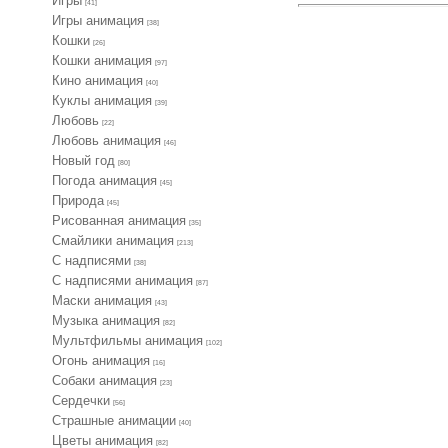
Игры
[41]
Игры анимация
[38]
Кошки
[26]
Кошки анимация
[97]
Кино анимация
[40]
Куклы анимация
[39]
Любовь
[22]
Любовь анимация
[46]
Новый год
[80]
Погода анимация
[45]
Природа
[45]
Рисованная анимация
[35]
Смайлики анимация
[213]
С надписями
[38]
С надписями анимация
[87]
Маски анимация
[43]
Музыка анимация
[82]
Мультфильмы анимация
[102]
Огонь анимация
[16]
Собаки анимация
[23]
Сердечки
[56]
Страшные анимации
[40]
Цветы анимация
[82]