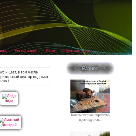
ница
Регистрация
Вход
Обратная связь
Разное
кус и цвет, в том числе
 Прикольный аватар подымит
ска !
Лида
Компьютерное пиратство
преследуется...
Дмитрий