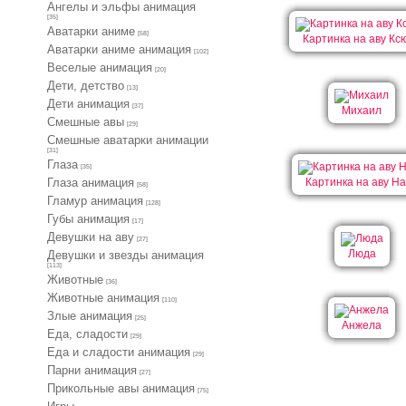
Ангелы и эльфы анимация
[35]
Аватарки аниме
[58]
Картинка на аву Кс
Аватарки аниме анимация
[102]
Веселые анимация
[20]
Дети, детство
[13]
Дети анимация
[37]
Михаил
Cмешные авы
[29]
Cмешные аватарки анимации
[31]
Глаза
[35]
Глаза анимация
Картинка на аву Н
[58]
Гламур анимация
[128]
Губы анимация
[17]
Девушки на аву
[27]
Люда
Девушки и звезды анимация
[113]
Животные
[36]
Животные анимация
[110]
Злые анимация
[25]
Анжела
Еда, сладости
[29]
Еда и сладости анимация
[29]
Парни анимация
[27]
Прикольные авы анимация
[75]