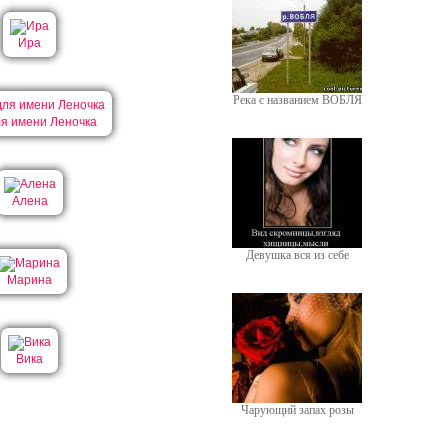
Ира
Река с названием ВОБЛЯ
ля имени Леночка
Алена
Девушка вся из себе
Марина
Вика
Чарующий запах розы