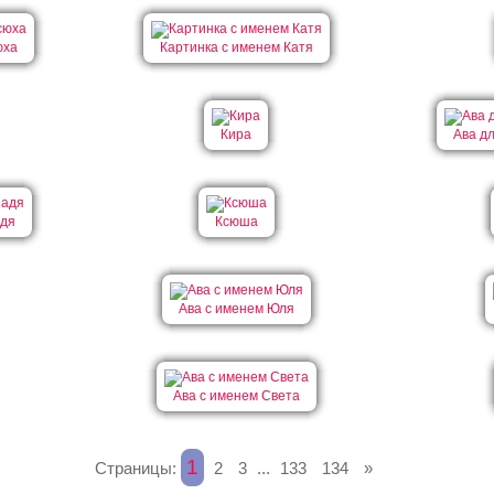
юха
Картинка с именем Катя
Кира
Ава д
адя
Ксюша
Ава с именем Юля
Ава с именем Света
1
Страницы:
2
3
...
133
134
»