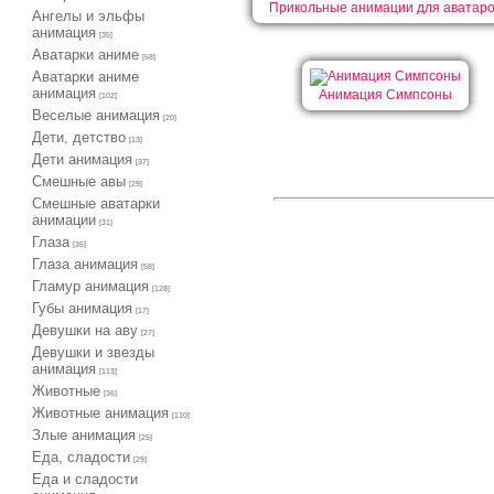
Прикольные анимации для аватаро
Ангелы и эльфы
анимация
[35]
Аватарки аниме
[58]
Аватарки аниме
анимация
Анимация Симпсоны
[102]
Веселые анимация
[20]
Дети, детство
[13]
Дети анимация
[37]
Cмешные авы
[29]
Cмешные аватарки
анимации
[31]
Глаза
[35]
Глаза анимация
[58]
Гламур анимация
[128]
Губы анимация
[17]
Девушки на аву
[27]
Девушки и звезды
анимация
[113]
Животные
[36]
Животные анимация
[110]
Злые анимация
[25]
Еда, сладости
[29]
Еда и сладости