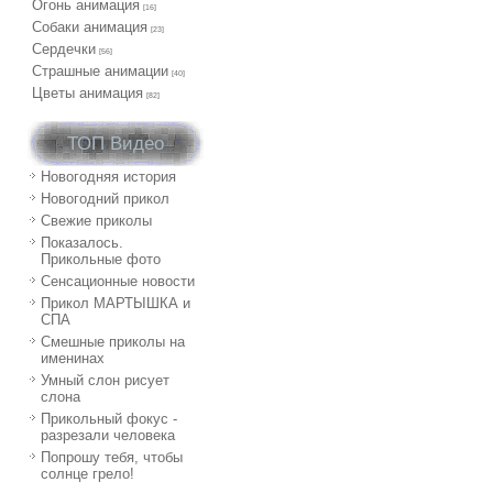
Огонь анимация
[16]
Собаки анимация
[23]
Сердечки
[56]
Страшные анимации
[40]
Цветы анимация
[82]
ТОП Видео
Новогодняя история
Новогодний прикол
Свежие приколы
Показалось.
Прикольные фото
Сенсационные новости
Прикол МАРТЫШКА и
СПА
Смешные приколы на
именинах
Умный слон рисует
слона
Прикольный фокус -
разрезали человека
Попрошу тебя, чтобы
солнце грело!