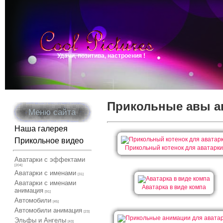
Удачи, позитива, настроения !
Прикольные авы а
Меню сайта
Наша галерея
Прикольное видео
Прикольный котенок для аватарки
Аватарки с эффектами
[204]
Аватарки с именами
[31]
Аватарки с именами
Аватарка в виде компа
анимация
[91]
Автомобили
[45]
Автомобили анимация
[23]
Эльфы и Ангелы
[43]