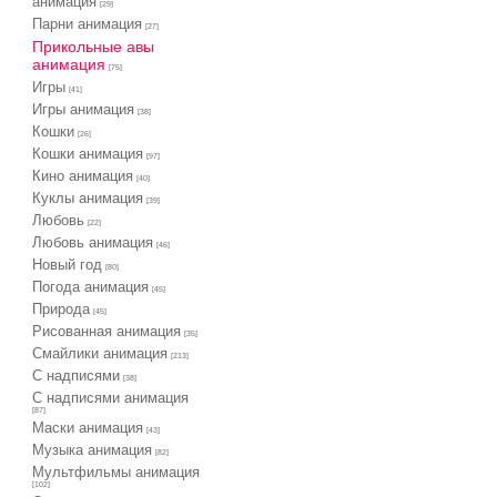
анимация
[29]
Парни анимация
[27]
Прикольные авы
анимация
[75]
Игры
[41]
Игры анимация
[38]
Кошки
[26]
Кошки анимация
[97]
Кино анимация
[40]
Куклы анимация
[39]
Любовь
[22]
Любовь анимация
[46]
Новый год
[80]
Погода анимация
[45]
Природа
[45]
Рисованная анимация
[35]
Смайлики анимация
[213]
С надписями
[38]
С надписями анимация
[87]
Маски анимация
[43]
Музыка анимация
[82]
Мультфильмы анимация
[102]