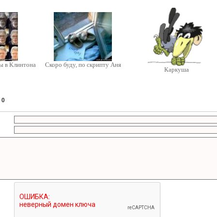
ы в Клинтона
Скоро буду, по скрипту Аня
Каркуша
:
0