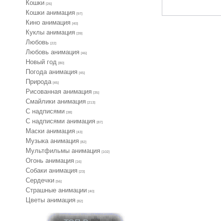
Кошки
[26]
Кошки анимация
[97]
Кино анимация
[40]
Куклы анимация
[39]
Любовь
[22]
Любовь анимация
[46]
Новый год
[80]
Погода анимация
[45]
Природа
[45]
Рисованная анимация
[35]
Смайлики анимация
[213]
С надписями
[38]
С надписями анимация
[87]
Маски анимация
[43]
Музыка анимация
[82]
Мультфильмы анимация
[102]
Огонь анимация
[16]
Собаки анимация
[23]
Сердечки
[56]
Страшные анимации
[40]
Цветы анимация
[82]