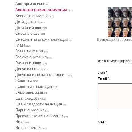
Аватарки аниме
[58]
Аватарки аниме анимация
[102]
Веселые анимация
[20]
Дети, детство
[13]
Дети анимация
[37]
Cмешные авы
[29]
Cмешные аватарки анимации
Превращение горилл
[31]
Глаза
[35]
Глаза анимация
[58]
Гламур анимация
[128]
Всего комментариев
Губы анимация
[17]
Девушки на аву
[27]
Имя *:
Девушки и звезды анимация
[113]
Email *:
Животные
[36]
Животные анимация
[110]
Злые анимация
[25]
Еда, сладости
[29]
Еда и сладости анимация
[29]
Парни анимация
[27]
Прикольные авы анимация
[75]
Игры
Код *:
[41]
Игры анимация
[38]