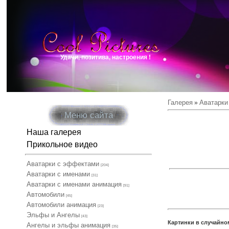
Удачи, позитива, настроения !
Галерея
Аватарки
»
Меню сайта
Наша галерея
Прикольное видео
Аватарки с эффектами
[204]
Аватарки с именами
[31]
Аватарки с именами анимация
[91]
Автомобили
[45]
Автомобили анимация
[23]
Эльфы и Ангелы
[43]
Картинки в случайно
Ангелы и эльфы анимация
[35]