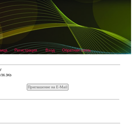
ница
Регистрация
Вход
Обратная связь
x/36.3Kb