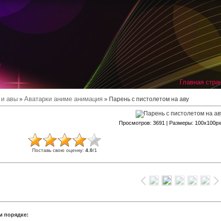
Главная стра
 и авы
Аватарки аниме анимация
»
» Парень с пистолетом на аву
Просмотров
: 3691 |
Размеры
: 100x100p
Поставь свою оценку
:
4.0
/
1
м порядке: