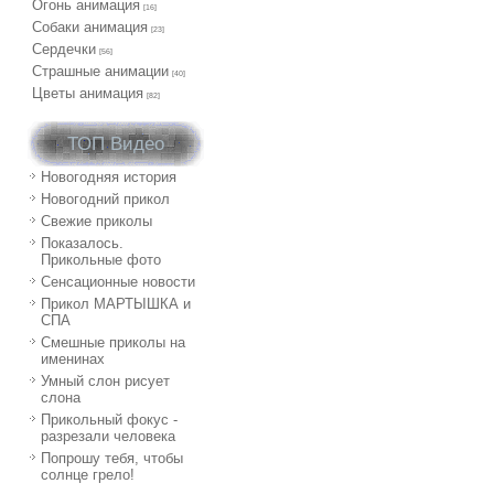
Огонь анимация
[16]
Собаки анимация
[23]
Сердечки
[56]
Страшные анимации
[40]
Цветы анимация
[82]
ТОП Видео
Новогодняя история
Новогодний прикол
Свежие приколы
Показалось.
Прикольные фото
Сенсационные новости
Прикол МАРТЫШКА и
СПА
Смешные приколы на
именинах
Умный слон рисует
слона
Прикольный фокус -
разрезали человека
Попрошу тебя, чтобы
солнце грело!