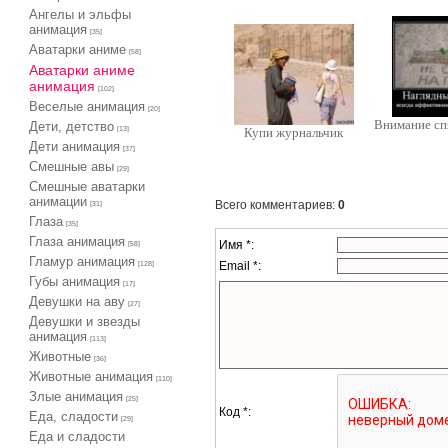
Ангелы и эльфы
анимация
[35]
Аватарки аниме
[58]
Аватарки аниме
анимация
[102]
Веселые анимация
[20]
Внимание сп
Дети, детство
[13]
Купи журнальчик
Дети анимация
[37]
Cмешные авы
[29]
Cмешные аватарки
анимации
Всего комментариев
:
0
[31]
Глаза
[35]
Глаза анимация
Имя *:
[58]
Гламур анимация
Email *:
[128]
Губы анимация
[17]
Девушки на аву
[27]
Девушки и звезды
анимация
[113]
Животные
[36]
Животные анимация
[110]
Злые анимация
[25]
Код *:
Еда, сладости
[29]
Еда и сладости