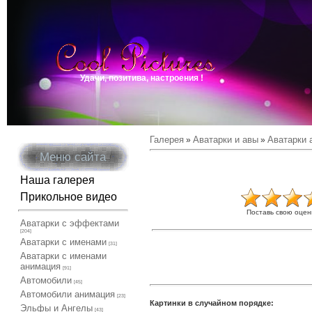
Удачи, позитива, настроения !
Галерея
Аватарки и авы
Аватарки 
»
»
Меню сайта
Наша галерея
Прикольное видео
Поставь свою оцен
Аватарки с эффектами
[204]
Аватарки с именами
[31]
Аватарки с именами
анимация
[91]
Автомобили
[45]
Автомобили анимация
[23]
Картинки в случайном порядке:
Эльфы и Ангелы
[43]