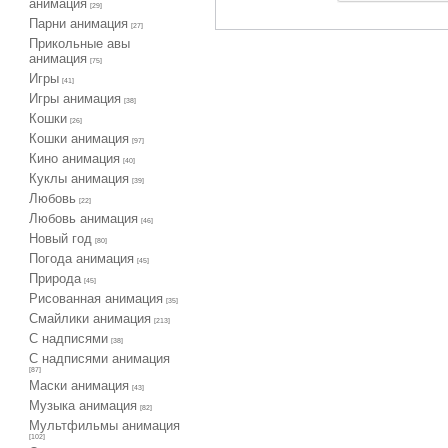
анимация
[29]
Парни анимация
[27]
Прикольные авы
анимация
[75]
Игры
[41]
Игры анимация
[38]
Кошки
[26]
Кошки анимация
[97]
Кино анимация
[40]
Куклы анимация
[39]
Любовь
[22]
Любовь анимация
[46]
Новый год
[80]
Погода анимация
[45]
Природа
[45]
Рисованная анимация
[35]
Смайлики анимация
[213]
С надписями
[38]
С надписями анимация
[87]
Маски анимация
[43]
Музыка анимация
[82]
Мультфильмы анимация
[102]