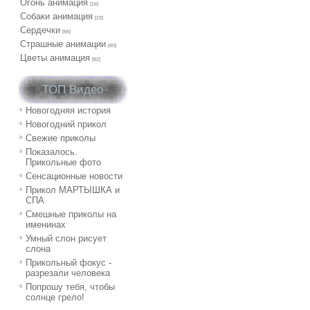
Огонь анимация
[16]
Собаки анимация
[23]
Сердечки
[56]
Страшные анимации
[40]
Цветы анимация
[82]
ТОП Видео
Новогодняя история
Новогодний прикол
Свежие приколы
Показалось.
Прикольные фото
Сенсационные новости
Прикол МАРТЫШКА и
СПА
Смешные приколы на
именинах
Умный слон рисует
слона
Прикольный фокус -
разрезали человека
Попрошу тебя, чтобы
солнце грело!