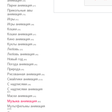
анимация
[29]
Парни анимация
[27]
Прикольные авы
анимация
[75]
Игры
[41]
Игры анимация
[38]
Кошки
[26]
Кошки анимация
[97]
Кино анимация
[40]
Куклы анимация
[39]
Любовь
[22]
Любовь анимация
[46]
Новый год
[80]
Погода анимация
[45]
Природа
[45]
Рисованная анимация
[35]
Смайлики анимация
[213]
С надписями
[38]
С надписями анимация
[87]
Маски анимация
[43]
Музыка анимация
[82]
Мультфильмы анимация
[102]