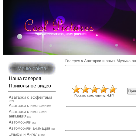
Удачи, позитива, настроения !
Галерея
Аватарки и авы
Музыка а
»
»
Меню сайта
Наша галерея
Прикольное видео
Поставь свою оценку
:
4.8
/
4
Аватарки с эффектами
[204]
Аватарки с именами
[31]
Аватарки с именами
анимация
[91]
Автомобили
[45]
Автомобили анимация
[23]
Эльфы и Ангелы
[43]