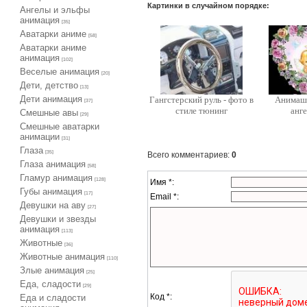
Картинки в случайном порядке:
Ангелы и эльфы
анимация
[35]
Аватарки аниме
[58]
Аватарки аниме
анимация
[102]
Веселые анимация
[20]
Дети, детство
[13]
Дети анимация
Гангстерский руль - фото в
Анимаш
[37]
стиле тюнинг
анг
Cмешные авы
[29]
Cмешные аватарки
анимации
[31]
Глаза
[35]
Всего комментариев
:
0
Глаза анимация
[58]
Гламур анимация
[128]
Имя *:
Губы анимация
[17]
Email *:
Девушки на аву
[27]
Девушки и звезды
анимация
[113]
Животные
[36]
Животные анимация
[110]
Злые анимация
[25]
Еда, сладости
[29]
Код *:
Еда и сладости