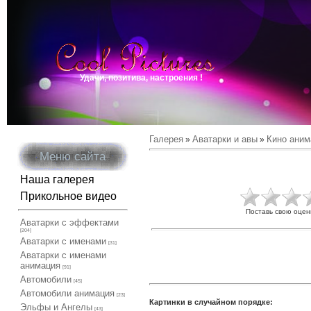
Удачи, позитива, настроения !
Галерея
Аватарки и авы
Кино аним
»
»
Меню сайта
Наша галерея
Прикольное видео
Поставь свою оцен
Аватарки с эффектами
[204]
Аватарки с именами
[31]
Аватарки с именами
анимация
[91]
Автомобили
[45]
Автомобили анимация
[23]
Картинки в случайном порядке:
Эльфы и Ангелы
[43]