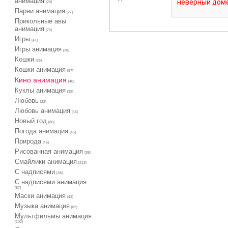
анимация
[29]
Парни анимация
[27]
Прикольные авы
анимация
[75]
Игры
[41]
Игры анимация
[38]
Кошки
[26]
Кошки анимация
[97]
Кино анимация
[40]
Куклы анимация
[39]
Любовь
[22]
Любовь анимация
[46]
Новый год
[80]
Погода анимация
[45]
Природа
[45]
Рисованная анимация
[35]
Смайлики анимация
[213]
С надписями
[38]
С надписями анимация
[87]
Маски анимация
[43]
Музыка анимация
[82]
Мультфильмы анимация
[102]