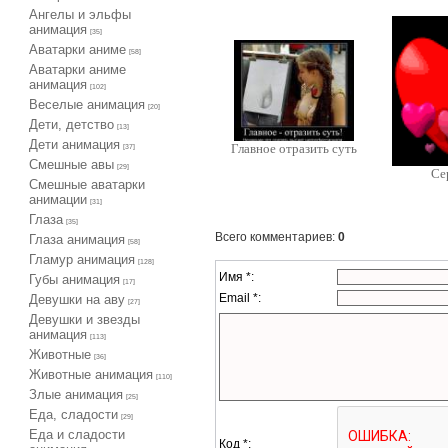
Ангелы и эльфы
анимация
[35]
Аватарки аниме
[58]
Аватарки аниме
анимация
[102]
Веселые анимация
[20]
Дети, детство
[13]
Дети анимация
Главное отразить суть
[37]
Cмешные авы
[29]
Се
Cмешные аватарки
анимации
[31]
Глаза
[35]
Всего комментариев
:
0
Глаза анимация
[58]
Гламур анимация
[128]
Имя *:
Губы анимация
[17]
Email *:
Девушки на аву
[27]
Девушки и звезды
анимация
[113]
Животные
[36]
Животные анимация
[110]
Злые анимация
[25]
Еда, сладости
[29]
Еда и сладости
Код *: