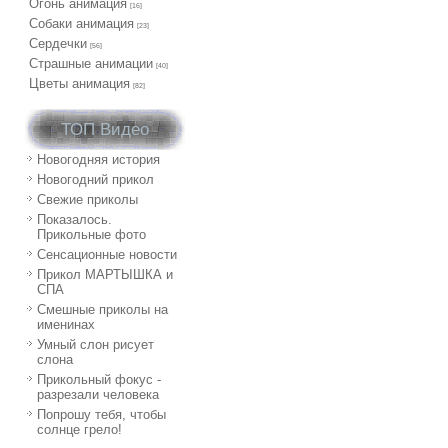
Огонь анимация
[16]
Собаки анимация
[23]
Сердечки
[56]
Страшные анимации
[40]
Цветы анимация
[82]
ТОП Видео
Новогодняя история
Новогодний прикол
Свежие приколы
Показалось.
Прикольные фото
Сенсационные новости
Прикол МАРТЫШКА и
СПА
Смешные приколы на
именинах
Умный слон рисует
слона
Прикольный фокус -
разрезали человека
Попрошу тебя, чтобы
солнце грело!