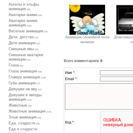
Ангелы и эльфы
анимация
[35]
Аватарки аниме
[58]
Аватарки аниме
анимация
[102]
Веселые анимация
[20]
Дети, детство
Анимация спокойной ночи
Демотивато
[13]
малыши
с
Дети анимация
[37]
Cмешные авы
[29]
Cмешные аватарки
анимации
Всего комментариев
:
0
[31]
Глаза
[35]
Глаза анимация
Имя *:
[58]
Гламур анимация
[128]
Email *:
Губы анимация
[17]
Девушки на аву
[27]
Девушки и звезды
анимация
[113]
Животные
[36]
Животные анимация
[110]
Злые анимация
[25]
Код *:
Еда, сладости
[29]
Еда и сладости