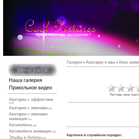
Удачи, позитива, настроения !
Галерея
Аватарки и авы
Кино аним
»
»
Меню сайта
Наша галерея
Прикольное видео
Поставь свою оцен
Аватарки с эффектами
[204]
Аватарки с именами
[31]
Аватарки с именами
анимация
[91]
Автомобили
[45]
Автомобили анимация
[23]
Картинки в случайном порядке:
Эльфы и Ангелы
[43]