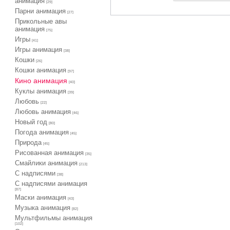
анимация
[29]
Парни анимация
[27]
Прикольные авы
анимация
[75]
Игры
[41]
Игры анимация
[38]
Кошки
[26]
Кошки анимация
[97]
Кино анимация
[40]
Куклы анимация
[39]
Любовь
[22]
Любовь анимация
[46]
Новый год
[80]
Погода анимация
[45]
Природа
[45]
Рисованная анимация
[35]
Смайлики анимация
[213]
С надписями
[38]
С надписями анимация
[87]
Маски анимация
[43]
Музыка анимация
[82]
Мультфильмы анимация
[102]