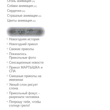
Огонь анимация
[16]
Собаки анимация
[23]
Сердечки
[56]
Страшные анимации
[40]
Цветы анимация
[82]
ТОП Видео
Новогодняя история
Новогодний прикол
Свежие приколы
Показалось.
Прикольные фото
Сенсационные новости
Прикол МАРТЫШКА и
СПА
Смешные приколы на
именинах
Умный слон рисует
слона
Прикольный фокус -
разрезали человека
Попрошу тебя, чтобы
солнце грело!