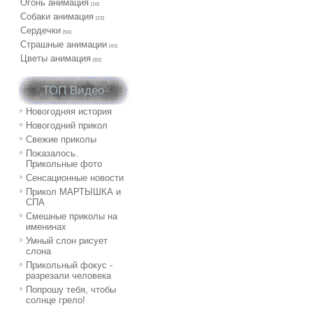
Огонь анимация
[16]
Собаки анимация
[23]
Сердечки
[56]
Страшные анимации
[40]
Цветы анимация
[82]
ТОП Видео
Новогодняя история
Новогодний прикол
Свежие приколы
Показалось.
Прикольные фото
Сенсационные новости
Прикол МАРТЫШКА и
СПА
Смешные приколы на
именинах
Умный слон рисует
слона
Прикольный фокус -
разрезали человека
Попрошу тебя, чтобы
солнце грело!