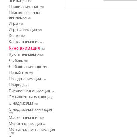
анимация
[29]
Парни анимация
[27]
Прикольные авы
анимация
[75]
Игры
[41]
Игры анимация
[38]
Кошки
[26]
Кошки анимация
[97]
Кино анимация
[40]
Куклы анимация
[39]
Любовь
[22]
Любовь анимация
[46]
Новый год
[80]
Погода анимация
[45]
Природа
[45]
Рисованная анимация
[35]
Смайлики анимация
[213]
С надписями
[38]
С надписями анимация
[87]
Маски анимация
[43]
Музыка анимация
[82]
Мультфильмы анимация
[102]