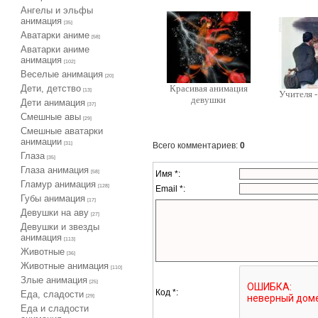
Ангелы и эльфы
анимация
[35]
Аватарки аниме
[58]
Аватарки аниме
анимация
[102]
Веселые анимация
[20]
Дети, детство
Красивая анимация
[13]
Учителя 
девушки
Дети анимация
[37]
Cмешные авы
[29]
Cмешные аватарки
анимации
Всего комментариев
:
0
[31]
Глаза
[35]
Глаза анимация
Имя *:
[58]
Гламур анимация
[128]
Email *:
Губы анимация
[17]
Девушки на аву
[27]
Девушки и звезды
анимация
[113]
Животные
[36]
Животные анимация
[110]
Злые анимация
[25]
Код *:
Еда, сладости
[29]
Еда и сладости