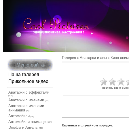
Удачи, позитива, настроения !
Галерея
Аватарки и авы
Кино аним
»
»
Меню сайта
Наша галерея
Прикольное видео
Поставь свою оцен
Аватарки с эффектами
[204]
Аватарки с именами
[31]
Аватарки с именами
анимация
[91]
Автомобили
[45]
Автомобили анимация
[23]
Картинки в случайном порядке:
Эльфы и Ангелы
[43]