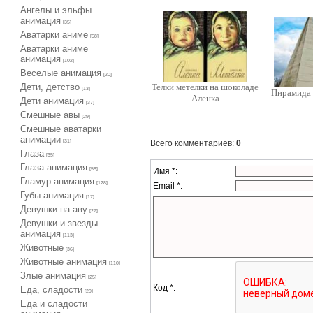
Ангелы и эльфы
анимация
[35]
Аватарки аниме
[58]
Аватарки аниме
анимация
[102]
Веселые анимация
[20]
Дети, детство
Телки метелки на шоколаде
[13]
Пирамида
Аленка
Дети анимация
[37]
Cмешные авы
[29]
Cмешные аватарки
анимации
Всего комментариев
:
0
[31]
Глаза
[35]
Глаза анимация
Имя *:
[58]
Гламур анимация
[128]
Email *:
Губы анимация
[17]
Девушки на аву
[27]
Девушки и звезды
анимация
[113]
Животные
[36]
Животные анимация
[110]
Злые анимация
[25]
Код *:
Еда, сладости
[29]
Еда и сладости