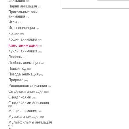
анимация
[29]
Парни анимация
[27]
Прикольные авы
анимация
[75]
Игры
[41]
Игры анимация
[38]
Кошки
[26]
Кошки анимация
[97]
Кино анимация
[40]
Куклы анимация
[39]
Любовь
[22]
Любовь анимация
[46]
Новый год
[80]
Погода анимация
[45]
Природа
[45]
Рисованная анимация
[35]
Смайлики анимация
[213]
С надписями
[38]
С надписями анимация
[87]
Маски анимация
[43]
Музыка анимация
[82]
Мультфильмы анимация
[102]