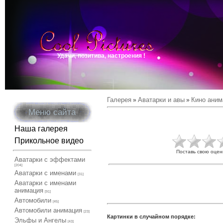
Удачи, позитива, настроения !
Галерея
Аватарки и авы
Кино аним
»
»
Меню сайта
Наша галерея
Прикольное видео
Поставь свою оцен
Аватарки с эффектами
[204]
Аватарки с именами
[31]
Аватарки с именами
анимация
[91]
Автомобили
[45]
Автомобили анимация
[23]
Картинки в случайном порядке:
Эльфы и Ангелы
[43]