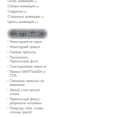
Огонь анимация
[16]
Собаки анимация
[23]
Сердечки
[56]
Страшные анимации
[40]
Цветы анимация
[82]
ТОП Видео
Новогодняя история
Новогодний прикол
Свежие приколы
Показалось.
Прикольные фото
Сенсационные новости
Прикол МАРТЫШКА и
СПА
Смешные приколы на
именинах
Умный слон рисует
слона
Прикольный фокус -
разрезали человека
Попрошу тебя, чтобы
солнце грело!