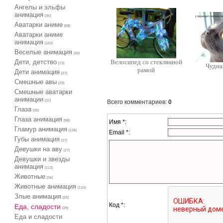
Ангелы и эльфы
анимация
[35]
Аватарки аниме
[58]
Аватарки аниме
анимация
[102]
Веселые анимация
[20]
Дети, детство
Велосипед со стеклянной
[13]
Чудна
рамой
Дети анимация
[37]
Cмешные авы
[29]
Cмешные аватарки
анимации
Всего комментариев
:
0
[31]
Глаза
[35]
Глаза анимация
Имя *:
[58]
Гламур анимация
[128]
Email *:
Губы анимация
[17]
Девушки на аву
[27]
Девушки и звезды
анимация
[113]
Животные
[36]
Животные анимация
[110]
Злые анимация
[25]
Код *:
Еда, сладости
[29]
Еда и сладости