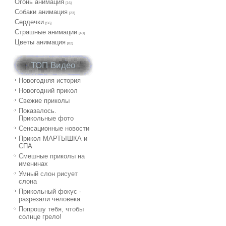
Огонь анимация
[16]
Собаки анимация
[23]
Сердечки
[56]
Страшные анимации
[40]
Цветы анимация
[82]
ТОП Видео
Новогодняя история
Новогодний прикол
Свежие приколы
Показалось.
Прикольные фото
Сенсационные новости
Прикол МАРТЫШКА и
СПА
Смешные приколы на
именинах
Умный слон рисует
слона
Прикольный фокус -
разрезали человека
Попрошу тебя, чтобы
солнце грело!