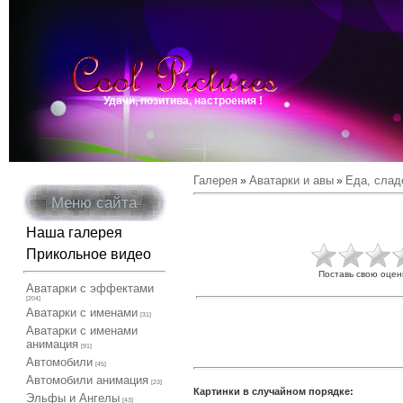
Удачи, позитива, настроения !
Галерея
Аватарки и авы
Еда, слад
»
»
Меню сайта
Наша галерея
Прикольное видео
Поставь свою оцен
Аватарки с эффектами
[204]
Аватарки с именами
[31]
Аватарки с именами
анимация
[91]
Автомобили
[45]
Автомобили анимация
[23]
Картинки в случайном порядке:
Эльфы и Ангелы
[43]