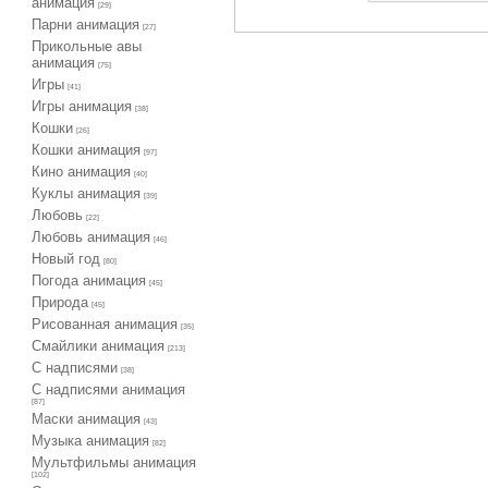
анимация
[29]
Парни анимация
[27]
Прикольные авы
анимация
[75]
Игры
[41]
Игры анимация
[38]
Кошки
[26]
Кошки анимация
[97]
Кино анимация
[40]
Куклы анимация
[39]
Любовь
[22]
Любовь анимация
[46]
Новый год
[80]
Погода анимация
[45]
Природа
[45]
Рисованная анимация
[35]
Смайлики анимация
[213]
С надписями
[38]
С надписями анимация
[87]
Маски анимация
[43]
Музыка анимация
[82]
Мультфильмы анимация
[102]