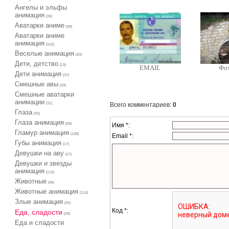
Ангелы и эльфы
анимация
[35]
Аватарки аниме
[58]
Аватарки аниме
анимация
[102]
Веселые анимация
[20]
Дети, детство
[13]
EMAIL
Фо
Дети анимация
[37]
Cмешные авы
[29]
Cмешные аватарки
анимации
Всего комментариев
:
0
[31]
Глаза
[35]
Глаза анимация
Имя *:
[58]
Гламур анимация
[128]
Email *:
Губы анимация
[17]
Девушки на аву
[27]
Девушки и звезды
анимация
[113]
Животные
[36]
Животные анимация
[110]
Злые анимация
[25]
Код *:
Еда, сладости
[29]
Еда и сладости