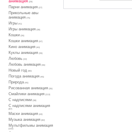
анимация
[29]
Парни анимация
[27]
Прикольные авы
анимация
[75]
Игры
[41]
Игры анимация
[38]
Кошки
[26]
Кошки анимация
[97]
Кино анимация
[40]
Куклы анимация
[39]
Любовь
[22]
Любовь анимация
[46]
Новый год
[80]
Погода анимация
[45]
Природа
[45]
Рисованная анимация
[35]
Смайлики анимация
[213]
С надписями
[38]
С надписями анимация
[87]
Маски анимация
[43]
Музыка анимация
[82]
Мультфильмы анимация
[102]