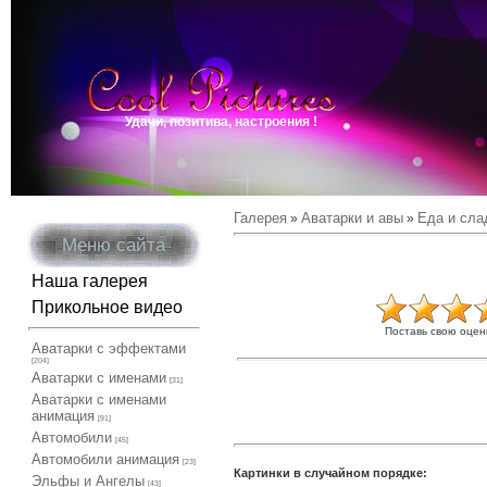
Удачи, позитива, настроения !
Галерея
Аватарки и авы
Еда и сла
»
»
Меню сайта
Наша галерея
Прикольное видео
Поставь свою оцен
Аватарки с эффектами
[204]
Аватарки с именами
[31]
Аватарки с именами
анимация
[91]
Автомобили
[45]
Автомобили анимация
[23]
Картинки в случайном порядке:
Эльфы и Ангелы
[43]