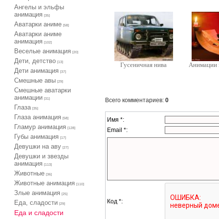
Ангелы и эльфы
анимация
[35]
Аватарки аниме
[58]
Аватарки аниме
анимация
[102]
Веселые анимация
[20]
Дети, детство
[13]
Гусеничная нива
Анимации 
Дети анимация
[37]
Cмешные авы
[29]
Cмешные аватарки
анимации
Всего комментариев
:
0
[31]
Глаза
[35]
Глаза анимация
Имя *:
[58]
Гламур анимация
[128]
Email *:
Губы анимация
[17]
Девушки на аву
[27]
Девушки и звезды
анимация
[113]
Животные
[36]
Животные анимация
[110]
Злые анимация
[25]
Код *:
Еда, сладости
[29]
Еда и сладости