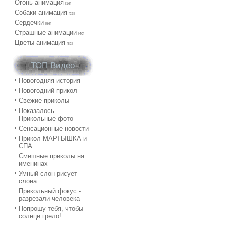
Огонь анимация
[16]
Собаки анимация
[23]
Сердечки
[56]
Страшные анимации
[40]
Цветы анимация
[82]
ТОП Видео
Новогодняя история
Новогодний прикол
Свежие приколы
Показалось.
Прикольные фото
Сенсационные новости
Прикол МАРТЫШКА и
СПА
Смешные приколы на
именинах
Умный слон рисует
слона
Прикольный фокус -
разрезали человека
Попрошу тебя, чтобы
солнце грело!