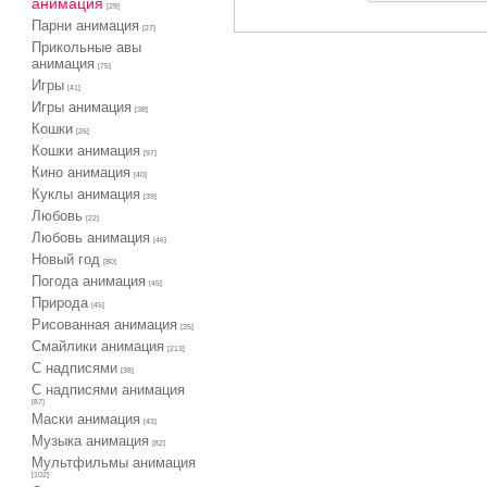
анимация
[29]
Парни анимация
[27]
Прикольные авы
анимация
[75]
Игры
[41]
Игры анимация
[38]
Кошки
[26]
Кошки анимация
[97]
Кино анимация
[40]
Куклы анимация
[39]
Любовь
[22]
Любовь анимация
[46]
Новый год
[80]
Погода анимация
[45]
Природа
[45]
Рисованная анимация
[35]
Смайлики анимация
[213]
С надписями
[38]
С надписями анимация
[87]
Маски анимация
[43]
Музыка анимация
[82]
Мультфильмы анимация
[102]