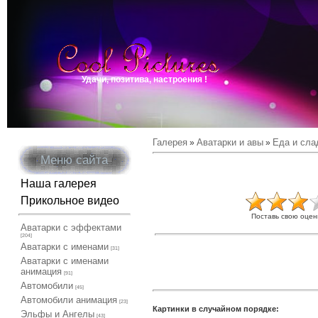
Удачи, позитива, настроения !
Галерея
Аватарки и авы
Еда и сла
»
»
Меню сайта
Наша галерея
Прикольное видео
Поставь свою оцен
Аватарки с эффектами
[204]
Аватарки с именами
[31]
Аватарки с именами
анимация
[91]
Автомобили
[45]
Автомобили анимация
[23]
Картинки в случайном порядке:
Эльфы и Ангелы
[43]