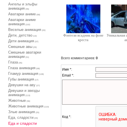
Ангелы и эльфы
анимация
[35]
Аватарки аниме
[58]
Аватарки аниме
анимация
[102]
Веселые анимация
[20]
Дети, детство
Фэнтези всадник на фоне
Уникальная 
[13]
креста
а
Дети анимация
[37]
Cмешные авы
[29]
Cмешные аватарки
анимации
Всего комментариев
:
0
[31]
Глаза
[35]
Глаза анимация
Имя *:
[58]
Гламур анимация
[128]
Email *:
Губы анимация
[17]
Девушки на аву
[27]
Девушки и звезды
анимация
[113]
Животные
[36]
Животные анимация
[110]
Злые анимация
[25]
Код *:
Еда, сладости
[29]
Еда и сладости