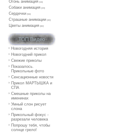
Огонь анимация
[16]
Собаки анимация
[23]
Сердечки
[56]
Страшные анимации
[40]
Цветы анимация
[82]
ТОП Видео
Новогодняя история
Новогодний прикол
Свежие приколы
Показалось.
Прикольные фото
Сенсационные новости
Прикол МАРТЫШКА и
СПА
Смешные приколы на
именинах
Умный слон рисует
слона
Прикольный фокус -
разрезали человека
Попрошу тебя, чтобы
солнце грело!