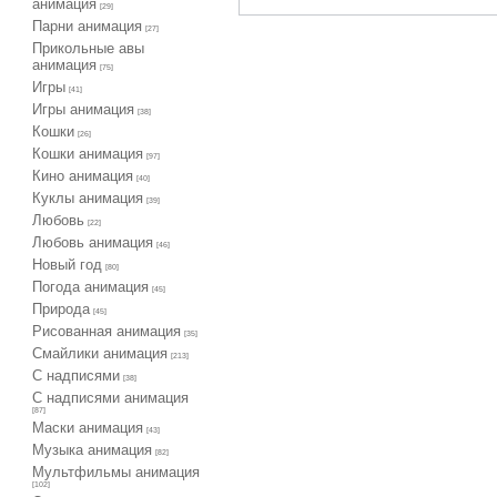
анимация
[29]
Парни анимация
[27]
Прикольные авы
анимация
[75]
Игры
[41]
Игры анимация
[38]
Кошки
[26]
Кошки анимация
[97]
Кино анимация
[40]
Куклы анимация
[39]
Любовь
[22]
Любовь анимация
[46]
Новый год
[80]
Погода анимация
[45]
Природа
[45]
Рисованная анимация
[35]
Смайлики анимация
[213]
С надписями
[38]
С надписями анимация
[87]
Маски анимация
[43]
Музыка анимация
[82]
Мультфильмы анимация
[102]