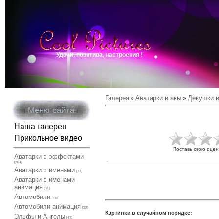
Удачи, позитива, настроения !
Галерея
Аватарки и авы
Девушки и
»
»
Меню сайта
Наша галерея
Прикольное видео
Поставь свою оцен
Аватарки с эффектами
[204]
Аватарки с именами
[31]
Аватарки с именами
анимация
[91]
Автомобили
[45]
Автомобили анимация
[23]
Картинки в случайном порядке:
Эльфы и Ангелы
[43]