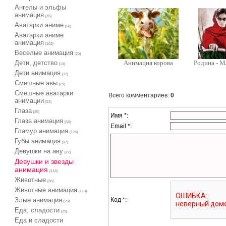
Ангелы и эльфы
анимация
[35]
Аватарки аниме
[58]
Аватарки аниме
анимация
[102]
Веселые анимация
[20]
Дети, детство
Анимация корова
Родина - М
[13]
Дети анимация
[37]
Cмешные авы
[29]
Cмешные аватарки
Всего комментариев
:
0
анимации
[31]
Глаза
[35]
Имя *:
Глаза анимация
[58]
Email *:
Гламур анимация
[128]
Губы анимация
[17]
Девушки на аву
[27]
Девушки и звезды
анимация
[113]
Животные
[36]
Животные анимация
[110]
Код *:
Злые анимация
[25]
Еда, сладости
[29]
Еда и сладости