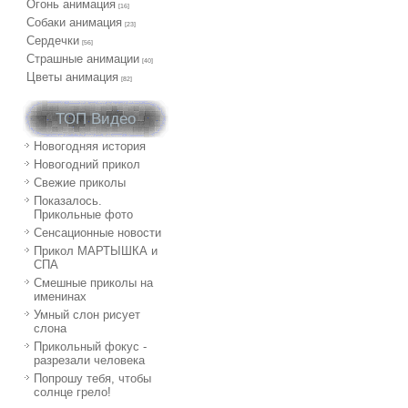
Огонь анимация
[16]
Собаки анимация
[23]
Сердечки
[56]
Страшные анимации
[40]
Цветы анимация
[82]
ТОП Видео
Новогодняя история
Новогодний прикол
Свежие приколы
Показалось.
Прикольные фото
Сенсационные новости
Прикол МАРТЫШКА и
СПА
Смешные приколы на
именинах
Умный слон рисует
слона
Прикольный фокус -
разрезали человека
Попрошу тебя, чтобы
солнце грело!