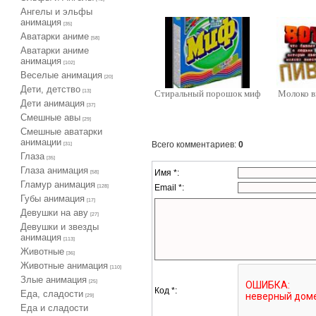
Ангелы и эльфы
анимация
[35]
Аватарки аниме
[58]
Аватарки аниме
анимация
[102]
Веселые анимация
[20]
Дети, детство
[13]
Стиральный порошок миф
Молоко в
Дети анимация
[37]
Cмешные авы
[29]
Cмешные аватарки
анимации
Всего комментариев
:
0
[31]
Глаза
[35]
Глаза анимация
Имя *:
[58]
Гламур анимация
Email *:
[128]
Губы анимация
[17]
Девушки на аву
[27]
Девушки и звезды
анимация
[113]
Животные
[36]
Животные анимация
[110]
Злые анимация
[25]
Код *:
Еда, сладости
[29]
Еда и сладости