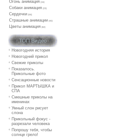
Огонь анимация
[16]
Собаки анимация
[23]
Сердечки
[56]
Страшные анимации
[40]
Цветы анимация
[82]
ТОП Видео
Новогодняя история
Новогодний прикол
Свежие приколы
Показалось.
Прикольные фото
Сенсационные новости
Прикол МАРТЫШКА и
СПА
Смешные приколы на
именинах
Умный слон рисует
слона
Прикольный фокус -
разрезали человека
Попрошу тебя, чтобы
солнце грело!