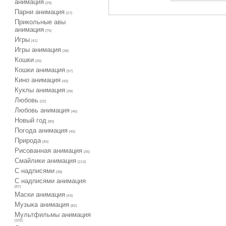
анимация
[29]
Парни анимация
[27]
Прикольные авы
анимация
[75]
Игры
[41]
Игры анимация
[38]
Кошки
[26]
Кошки анимация
[97]
Кино анимация
[40]
Куклы анимация
[39]
Любовь
[22]
Любовь анимация
[46]
Новый год
[80]
Погода анимация
[45]
Природа
[45]
Рисованная анимация
[35]
Смайлики анимация
[213]
С надписями
[38]
С надписями анимация
[87]
Маски анимация
[43]
Музыка анимация
[82]
Мультфильмы анимация
[102]