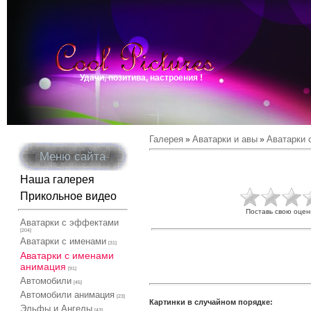
Удачи, позитива, настроения !
Галерея
Аватарки и авы
Аватарки 
»
»
Меню сайта
Наша галерея
Прикольное видео
Поставь свою оцен
Аватарки с эффектами
[204]
Аватарки с именами
[31]
Аватарки с именами
анимация
[91]
Автомобили
[45]
Автомобили анимация
[23]
Картинки в случайном порядке:
Эльфы и Ангелы
[43]