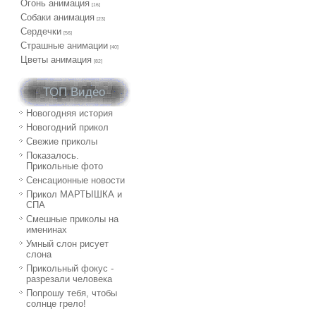
Огонь анимация
[16]
Собаки анимация
[23]
Сердечки
[56]
Страшные анимации
[40]
Цветы анимация
[82]
ТОП Видео
Новогодняя история
Новогодний прикол
Свежие приколы
Показалось.
Прикольные фото
Сенсационные новости
Прикол МАРТЫШКА и
СПА
Смешные приколы на
именинах
Умный слон рисует
слона
Прикольный фокус -
разрезали человека
Попрошу тебя, чтобы
солнце грело!