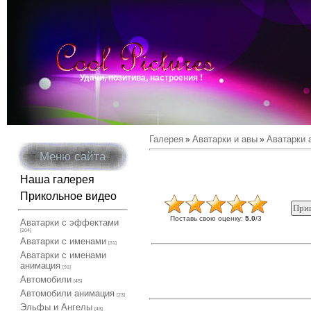
Удачи, позитива, настроения !
Галерея
Аватарки и авы
Аватарки 
»
»
Меню сайта
Наша галерея
Прикольное видео
Поставь свою оценку
:
5.0
/
3
Аватарки с эффектами
[204]
Аватарки с именами
[31]
Аватарки с именами
анимация
[91]
Автомобили
[45]
Автомобили анимация
[23]
Эльфы и Ангелы
[43]