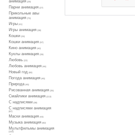
анимация
[29]
Парни анимация
[27]
Прикольные авы
анимация
[75]
Игры
[41]
Игры анимация
[38]
Кошки
[26]
Кошки анимация
[97]
Кино анимация
[40]
Куклы анимация
[39]
Любовь
[22]
Любовь анимация
[46]
Новый год
[80]
Погода анимация
[45]
Природа
[45]
Рисованная анимация
[35]
Смайлики анимация
[213]
С надписями
[38]
С надписями анимация
[87]
Маски анимация
[43]
Музыка анимация
[82]
Мультфильмы анимация
[102]