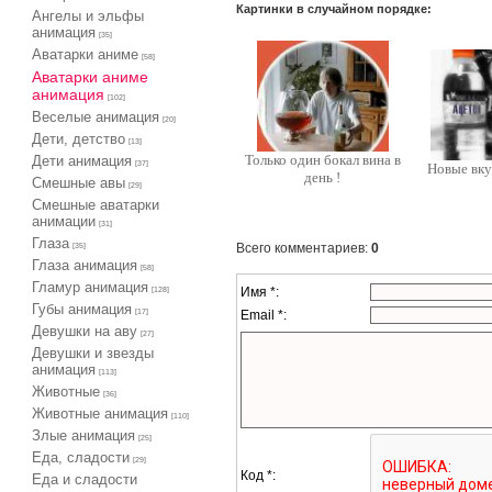
Картинки в случайном порядке:
Ангелы и эльфы
анимация
[35]
Аватарки аниме
[58]
Аватарки аниме
анимация
[102]
Веселые анимация
[20]
Дети, детство
[13]
Только один бокал вина в
Дети анимация
[37]
Новые вк
день !
Cмешные авы
[29]
Cмешные аватарки
анимации
[31]
Глаза
Всего комментариев
:
0
[35]
Глаза анимация
[58]
Гламур анимация
Имя *:
[128]
Губы анимация
Email *:
[17]
Девушки на аву
[27]
Девушки и звезды
анимация
[113]
Животные
[36]
Животные анимация
[110]
Злые анимация
[25]
Еда, сладости
[29]
Код *:
Еда и сладости