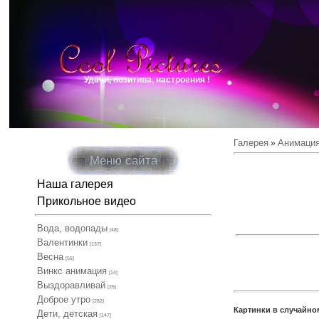
Удачи, позитива, настроения !
Галерея
Анимаци
»
Меню сайта
Наша галерея
Прикольное видео
Вода, водопады
[48]
Валентинки
[137]
Весна
[55]
Винкс анимация
[14]
Выздоравливай
[25]
Доброе утро
[282]
Картинки в случайно
Дети, детская
[147]