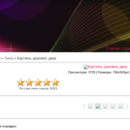
Главная стра
я
Зима
»
» Картина, деревня, двор
Просмотров
: 3729 |
Размеры
: 750x563px
Поставь свою оценку
:
5.0
/
3
м порядке: