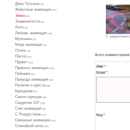
День Татьяны
[55]
Животные анимация
[137]
Зима
[60]
Знаменитости
[62]
Лето
[53]
Любовь анимация
[165]
С закрытыми г
Мужчины
[42]
Море анимация
[32]
Осень
[84]
Всего комментариев
Пасха
[210]
Привет
[134]
Имя *:
Приколы анимации
[269]
Email *:
Пейзажи
[50]
Природа анимация
[90]
Религия и кресты
[86]
Крещение
[45]
Свечи горящие
[39]
Сердечки GIF
[129]
Снег анимация
[54]
С Рождеством
Код *:
[114]
Смешные анимации
[101]
Спокойной ночи
[140]