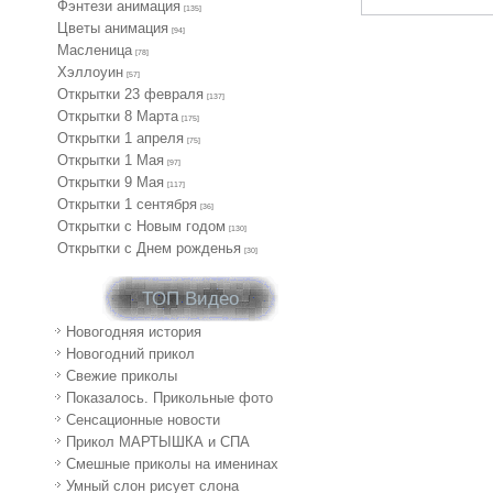
Фэнтези анимация
[135]
Цветы анимация
[94]
Масленица
[78]
Хэллоуин
[57]
Открытки 23 февраля
[137]
Открытки 8 Марта
[175]
Открытки 1 апреля
[75]
Открытки 1 Мая
[97]
Открытки 9 Мая
[117]
Открытки 1 сентября
[36]
Открытки с Новым годом
[130]
Открытки с Днем рожденья
[30]
ТОП Видео
Новогодняя история
Новогодний прикол
Свежие приколы
Показалось. Прикольные фото
Сенсационные новости
Прикол МАРТЫШКА и СПА
Смешные приколы на именинах
Умный слон рисует слона