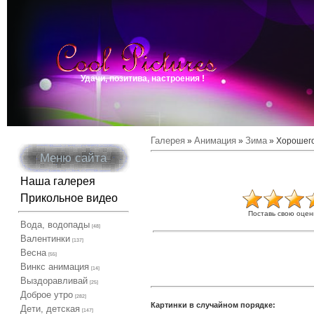
Удачи, позитива, настроения !
Галерея
Анимация
Зима
»
»
» Хорошего
Меню сайта
Наша галерея
Прикольное видео
Поставь свою оцен
Вода, водопады
[48]
Валентинки
[137]
Весна
[55]
Винкс анимация
[14]
Выздоравливай
[25]
Доброе утро
[282]
Картинки в случайном порядке:
Дети, детская
[147]