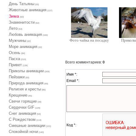
День Татьяны
[55]
Животные анимация
[137]
Зима
[60]
Знаменитости
[62]
Лето
[53]
Любовь анимация
[165]
Фото чайка на посадку
Приколь
Мужчины
[42]
Море анимация
[32]
Осень
[84]
Пасха
[210]
Всего комментариев
:
0
Привет
[134]
Приколы анимации
[269]
Имя *:
Пейзажи
[50]
Email *:
Природа анимация
[90]
Религия и кресты
[86]
Крещение
[45]
Свечи горящие
[39]
Сердечки GIF
[129]
Снег анимация
[54]
С Рождеством
[114]
Код *:
Смешные анимации
[101]
Спокойной ночи
[140]