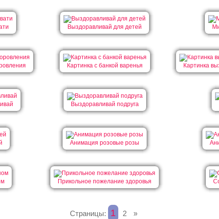
ати
Выздоравливай для детей
Ми
ровления
Картинка с банкой варенья
Картинка вы
ивай
Выздоравливай подруга
й
Анимация розовые розы
Ан
ом
Прикольное пожелание здоровья
С
1
Страницы:
2
»