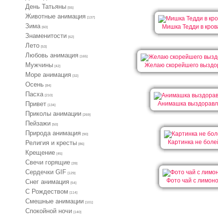
День Татьяны
[55]
Животные анимация
[137]
Зима
Мишка Тедди в кров
[60]
Знаменитости
[62]
Лето
[53]
Любовь анимация
[165]
Мужчины
Желаю скорейшего выздо
[42]
Море анимация
[32]
Осень
[84]
Пасха
[210]
Привет
Анимашка выздоравл
[134]
Приколы анимации
[269]
Пейзажи
[50]
Природа анимация
[90]
Картинка не боле
Религия и кресты
[86]
Крещение
[45]
Свечи горящие
[39]
Сердечки GIF
[129]
Фото чай с лимон
Снег анимация
[54]
С Рождеством
[114]
Смешные анимации
[101]
Спокойной ночи
[140]