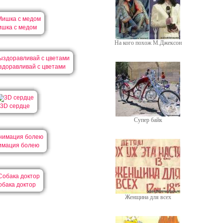
шка с медом
На кого похож М.Джексон
здоравливай с цветами
3D сердце
Супер байк
имация болею
обака доктор
Женщина для всех