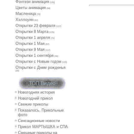
Фэнтези анимация
[135]
Цветы анимация
[94]
Масленица
[78]
Хэллоуин
[57]
Открытки 23 февраля
[137]
Открытки 8 Марта
[175]
Открытки 1 апреля
[75]
Открытки 1 Мая
[97]
Открытки 9 Мая
[117]
Открытки 1 сентября
[36]
Открытки с Новым годом
[130]
Открытки с Днем рожденья
[30]
ТОП Видео
Новогодняя история
Новогодний прикол
Свежие приколы
Показалось. Прикольные
фото
Сенсационные новости
Прикол МАРТЫШКА и СПА
Смешные приколы на