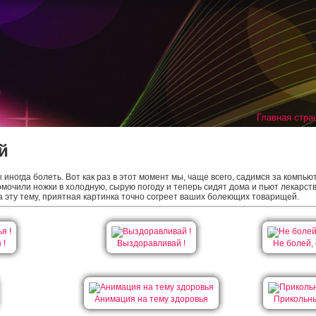
Главная стра
й
иногда болеть. Вот как раз в этот момент мы, чаще всего, садимся за компь
мочили ножки в холодную, сырую погоду и теперь сидят дома и пьют лекарс
а эту тему, приятная картинка точно согреет ваших болеющих товарищей.
 !
Выздоравливай !
Не болей, 
Анимация на тему здоровья
Прикольны