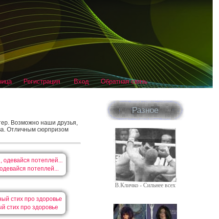
ница
Регистрация
Вход
Обратная связь
Разное
ютер. Возможно наши друзья,
тва. Отличным сюрпризом
одевайся потеплей...
В.Кличко - Сильнее всех
й стих про здоровье