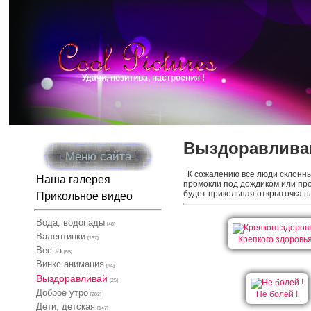
Удачи, позитива, настроения !
Выздоравлива
Меню сайта
К сожалению все люди склонны 
Наша галерея
промокли под дождиком или про
будет прикольная открыточка н
Прикольное видео
Вода, водопады
[48]
Валентинки
Крепкого здоровья
[137]
Весна
[55]
Винкс анимация
[14]
Выздоравливай
[25]
Доброе утро
Не болей !
[282]
Дети, детская
[147]