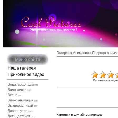
Удачи, позитива, настроения !
Галерея
Анимация
Природа анима
»
»
Меню сайта
Наша галерея
Прикольное видео
Поставь свою оцен
Вода, водопады
[48]
Валентинки
[137]
Весна
[55]
Винкс анимация
[14]
Выздоравливай
[25]
Доброе утро
[282]
Картинки в случайном порядке:
Дети, детская
[147]