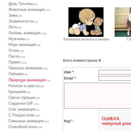
День Татьяны
[55]
Животные анимация
[137]
Зима
[60]
Знаменитости
[62]
Лето
[53]
Любовь анимация
[165]
Мужчины
Анимашка малыша и мишки
C
[42]
Море анимация
[32]
Осень
[84]
Пасха
[210]
Всего комментариев
:
0
Привет
[134]
Приколы анимации
[269]
Имя *:
Пейзажи
[50]
Email *:
Природа анимация
[90]
Религия и кресты
[86]
Крещение
[45]
Свечи горящие
[39]
Сердечки GIF
[129]
Снег анимация
[54]
С Рождеством
[114]
Смешные анимации
Код *:
[101]
Спокойной ночи
[140]