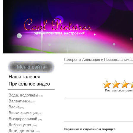
Удачи, позитива, настроения !
Галерея
Анимация
Природа анима
»
»
Меню сайта
Наша галерея
Прикольное видео
Поставь свою оцен
Вода, водопады
[48]
Валентинки
[137]
Весна
[55]
Винкс анимация
[14]
Выздоравливай
[25]
Доброе утро
[282]
Картинки в случайном порядке:
Дети, детская
[147]