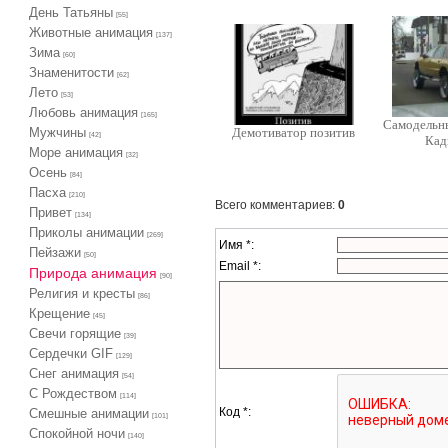
День Татьяны
[55]
Животные анимация
[137]
Зима
[60]
Знаменитости
[62]
Лето
[53]
Любовь анимация
[165]
Самодельны
Мужчины
Демотиватор позитив
[42]
Кад
Море анимация
[32]
Осень
[84]
Пасха
[210]
Всего комментариев
:
0
Привет
[134]
Приколы анимации
[269]
Имя *:
Пейзажи
[50]
Email *:
Природа анимация
[90]
Религия и кресты
[86]
Крещение
[45]
Свечи горящие
[39]
Сердечки GIF
[129]
Снег анимация
[54]
С Рождеством
[114]
Код *:
Смешные анимации
[101]
Спокойной ночи
[140]