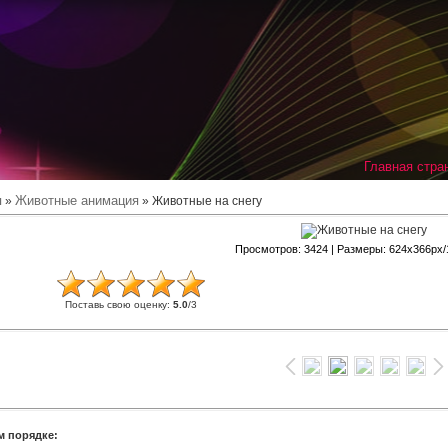
Главная стра
я
Животные анимация
»
» Животные на снегу
Просмотров
: 3424 |
Размеры
: 624x366px
Поставь свою оценку
:
5.0
/
3
м порядке: