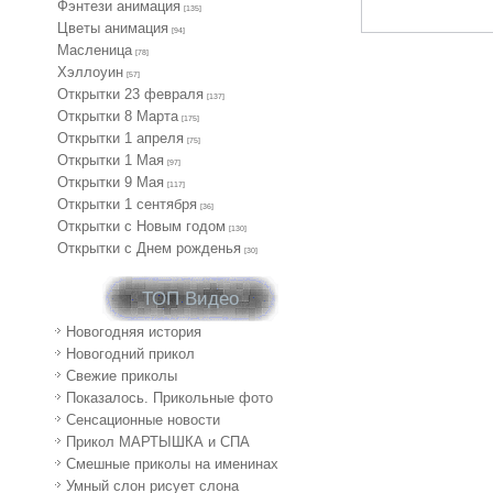
Фэнтези анимация
[135]
Цветы анимация
[94]
Масленица
[78]
Хэллоуин
[57]
Открытки 23 февраля
[137]
Открытки 8 Марта
[175]
Открытки 1 апреля
[75]
Открытки 1 Мая
[97]
Открытки 9 Мая
[117]
Открытки 1 сентября
[36]
Открытки с Новым годом
[130]
Открытки с Днем рожденья
[30]
ТОП Видео
Новогодняя история
Новогодний прикол
Свежие приколы
Показалось. Прикольные фото
Сенсационные новости
Прикол МАРТЫШКА и СПА
Смешные приколы на именинах
Умный слон рисует слона