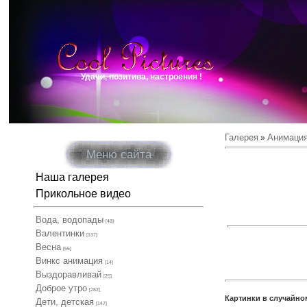
Удачи, позитива, настроения !
Галерея
Анимаци
»
Меню сайта
Наша галерея
Прикольное видео
Вода, водопады
[48]
Валентинки
[137]
Весна
[55]
Винкс анимация
[14]
Выздоравливай
[25]
Доброе утро
[282]
Картинки в случайно
Дети, детская
[147]