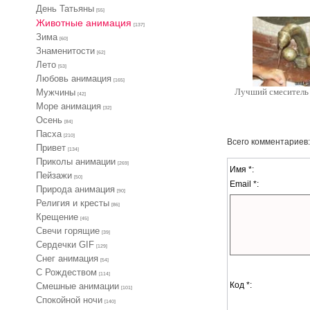
День Татьяны
[55]
Животные анимация
[137]
Зима
[60]
Знаменитости
[62]
Лето
[53]
Любовь анимация
[165]
Лучший смеситель 
Мужчины
[42]
Море анимация
[32]
Осень
[84]
Пасха
[210]
Всего комментариев
Привет
[134]
Приколы анимации
[269]
Имя *:
Пейзажи
[50]
Email *:
Природа анимация
[90]
Религия и кресты
[86]
Крещение
[45]
Свечи горящие
[39]
Сердечки GIF
[129]
Снег анимация
[54]
С Рождеством
[114]
Код *:
Смешные анимации
[101]
Спокойной ночи
[140]