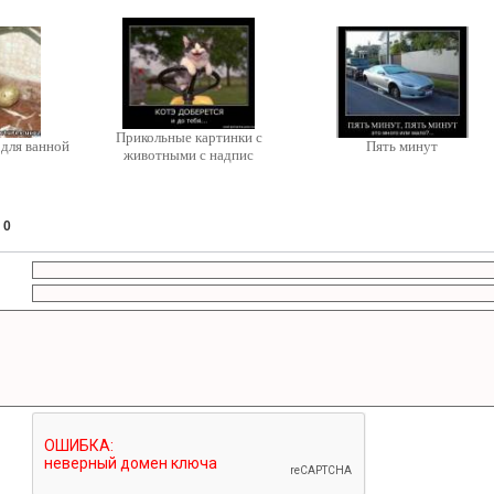
Прикольные картинки с
для ванной
Пять минут
животными с надпис
:
0