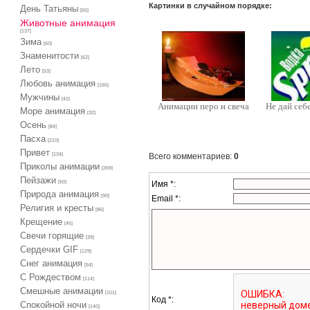
Картинки в случайном порядке:
День Татьяны
[55]
Животные анимация
[137]
Зима
[60]
Знаменитости
[62]
Лето
[53]
Любовь анимация
[165]
Мужчины
[42]
Анимации перо и свеча
Не дай себ
Море анимация
[32]
Осень
[84]
Пасха
[210]
Привет
Всего комментариев
:
0
[134]
Приколы анимации
[269]
Пейзажи
Имя *:
[50]
Природа анимация
[90]
Email *:
Религия и кресты
[86]
Крещение
[45]
Свечи горящие
[39]
Сердечки GIF
[129]
Снег анимация
[54]
С Рождеством
[114]
Смешные анимации
[101]
Код *:
Спокойной ночи
[140]