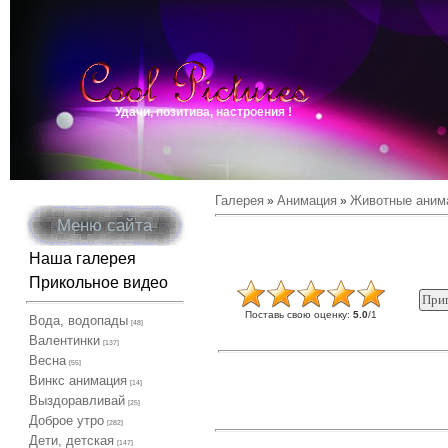
Удачи, позитива, настроения !
Галерея
Анимация
Животные аним
»
»
Меню сайта
Наша галерея
Прикольное видео
Поставь свою оценку
:
5.0
/
1
Вода, водопады
[48]
Валентинки
[137]
Весна
[55]
Винкс анимация
[14]
Выздоравливай
[25]
Доброе утро
[282]
Дети, детская
[147]