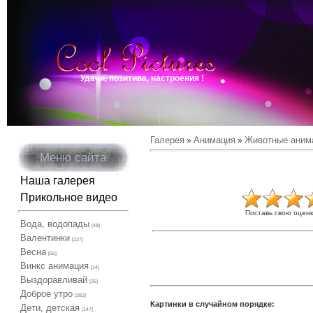
Удачи, позитива, настроения !
Галерея
Анимация
Животные аним
»
»
Меню сайта
Наша галерея
Прикольное видео
Поставь свою оценк
Вода, водопады
[48]
Валентинки
[137]
Весна
[55]
Винкс анимация
[14]
Выздоравливай
[25]
Доброе утро
[282]
Картинки в случайном порядке:
Дети, детская
[147]