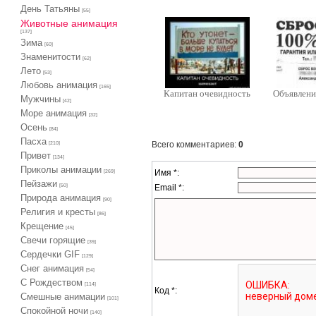
День Татьяны
[55]
Животные анимация
[137]
Зима
[60]
Знаменитости
[62]
Лето
[53]
Любовь анимация
[165]
Капитан очевидность
Объявлени
Мужчины
[42]
Море анимация
[32]
Осень
[84]
Пасха
Всего комментариев
:
0
[210]
Привет
[134]
Приколы анимации
Имя *:
[269]
Пейзажи
Email *:
[50]
Природа анимация
[90]
Религия и кресты
[86]
Крещение
[45]
Свечи горящие
[39]
Сердечки GIF
[129]
Снег анимация
[54]
С Рождеством
[114]
Код *:
Смешные анимации
[101]
Спокойной ночи
[140]