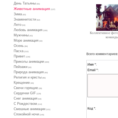
День Татьяны
[55]
Животные анимация
[137]
Зима
[60]
Знаменитости
[62]
Лето
[53]
Любовь анимация
[165]
Коллективное фот
Мужчины
[42]
команд
Море анимация
[32]
Осень
[84]
Пасха
[210]
Всего комментариев
Привет
[134]
Приколы анимации
[269]
Имя *:
Пейзажи
[50]
Email *:
Природа анимация
[90]
Религия и кресты
[86]
Крещение
[45]
Свечи горящие
[39]
Сердечки GIF
[129]
Снег анимация
[54]
С Рождеством
[114]
Код *:
Смешные анимации
[101]
Спокойной ночи
[140]