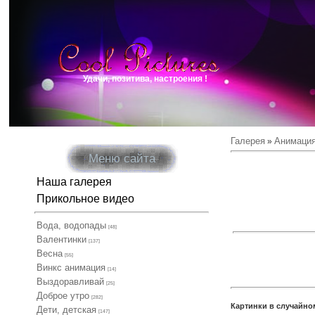
Удачи, позитива, настроения !
Галерея
Анимаци
»
Меню сайта
Наша галерея
Прикольное видео
Вода, водопады
[48]
Валентинки
[137]
Весна
[55]
Винкс анимация
[14]
Выздоравливай
[25]
Доброе утро
[282]
Картинки в случайно
Дети, детская
[147]