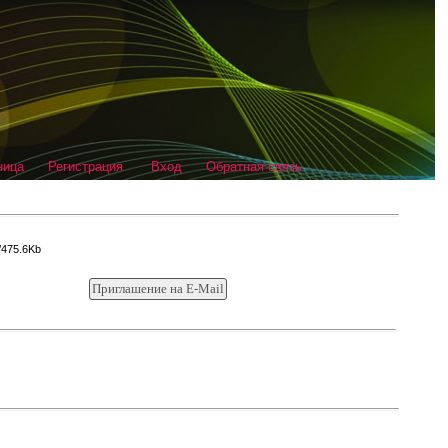
ница
Регистрация
Вход
Обратная связь
/475.6Kb