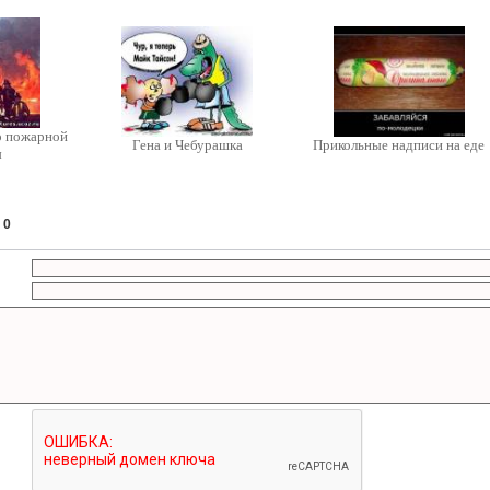
о пожарной
Гена и Чебурашка
Прикольные надписи на еде
ы
:
0