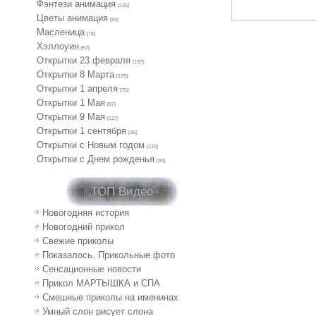
Фэнтези анимация
[135]
Цветы анимация
[94]
Масленица
[78]
Хэллоуин
[57]
Открытки 23 февраля
[137]
Открытки 8 Марта
[175]
Открытки 1 апреля
[75]
Открытки 1 Мая
[97]
Открытки 9 Мая
[117]
Открытки 1 сентября
[36]
Открытки с Новым годом
[130]
Открытки с Днем рожденья
[30]
ТОП Видео
Новогодняя история
Новогодний прикол
Свежие приколы
Показалось. Прикольные фото
Сенсационные новости
Прикол МАРТЫШКА и СПА
Смешные приколы на именинах
Умный слон рисует слона