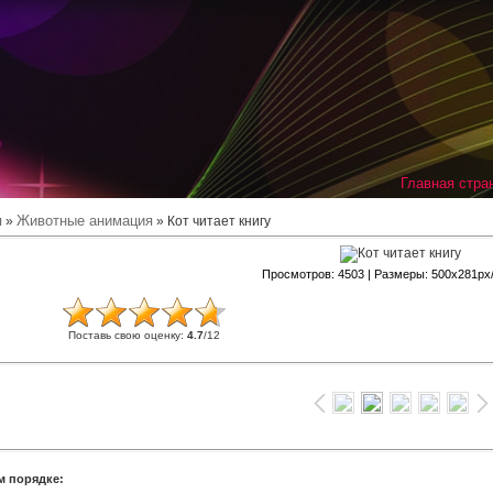
Главная стра
я
Животные анимация
»
» Кот читает книгу
Просмотров
: 4503 |
Размеры
: 500x281px
Поставь свою оценку
:
4.7
/
12
м порядке: