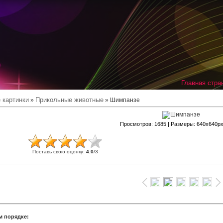
Главная стра
 картинки
Прикольные животные
»
» Шимпанзе
Просмотров
: 1685 |
Размеры
: 640x640p
Поставь свою оценку
:
4.0
/
3
м порядке: