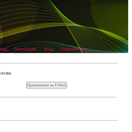
ница
Регистрация
Вход
Обратная связь
x/43.8Kb