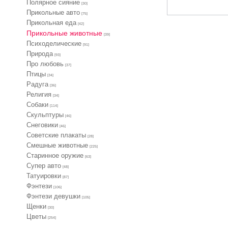
Полярное сияние
[30]
Прикольные авто
[75]
Прикольная еда
[42]
Прикольные животные
[39]
Психоделические
[91]
Природа
[93]
Про любовь
[37]
Птицы
[34]
Радуга
[36]
Религия
[34]
Собаки
[114]
Скульптуры
[46]
Снеговики
[46]
Советские плакаты
[28]
Смешные животные
[225]
Старинное оружие
[63]
Супер авто
[48]
Татуировки
[87]
Фэнтези
[106]
Фэнтези девушки
[105]
Щенки
[30]
Цветы
[254]