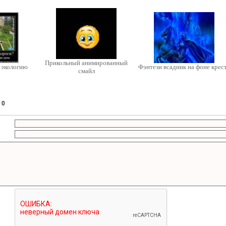
Прикольный анимированный
 экологию
Фэнтези всадник на фоне крес
смайл
:
0