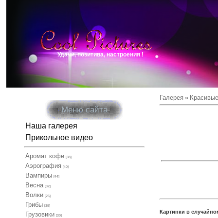
Удачи, позитива, настроения !
Галерея
Красивые
»
Меню сайта
Наша галерея
Прикольное видео
Аромат кофе
[38]
Аэрография
[40]
Вампиры
[44]
Весна
[32]
Волки
[25]
Грибы
[39]
Картинки в случайно
Грузовики
[30]