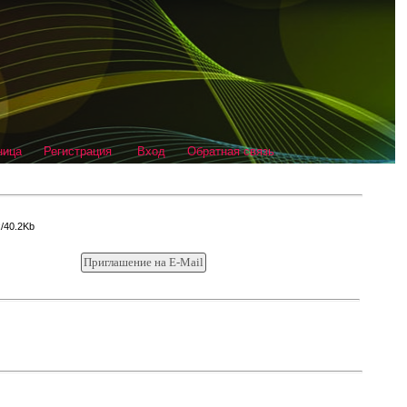
ница
Регистрация
Вход
Обратная связь
x/40.2Kb