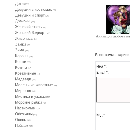
Дети
[131]
Девушки в костюмах
[78]
Девушки и спорт
[76]
Драконы
[85]
Женский стиль
[84]
Женский бодиарт
[42]
Анимация любовь на
Живопись
[84]
Замки
[30]
Зима
[98]
Всего комментариев
Короны
[46]
Кошки
[72]
Имя *:
Котята
[47]
Email *:
Креативные
[42]
Медведи
[31]
Маленькие животные
[40]
Мир огня
[45]
Мистика и ужасы
[36]
Морские рыбки
[42]
Насекомые
[110]
Обезьяны
Код *:
[47]
Осень
[65]
Пейзаж
[46]