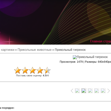
Главная стра
 картинки
Прикольные животные
»
» Прикольный тигренок
Просмотров
: 1479 |
Размеры
: 640x640p
Поставь свою оценку
:
4.5
/
4
м порядке: