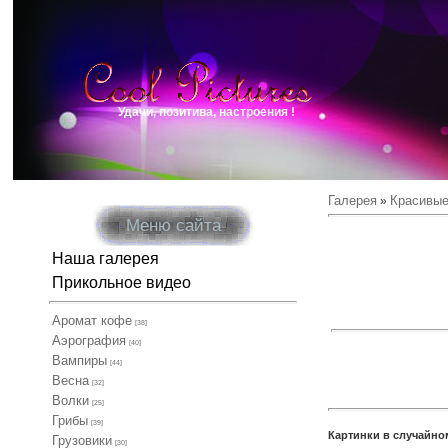
Удачи, позитива, настроения !
Галерея
Красивые
»
Меню сайта
Наша галерея
Прикольное видео
Аромат кофе
[38]
Аэрография
[40]
Вампиры
[44]
Весна
[32]
Волки
[25]
Грибы
[39]
Картинки в случайно
Грузовики
[30]