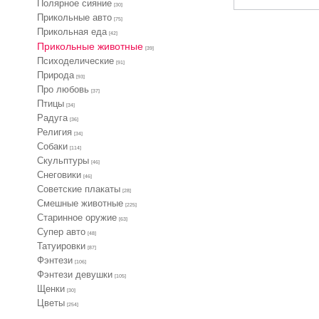
Полярное сияние
[30]
Прикольные авто
[75]
Прикольная еда
[42]
Прикольные животные
[39]
Психоделические
[91]
Природа
[93]
Про любовь
[37]
Птицы
[34]
Радуга
[36]
Религия
[34]
Собаки
[114]
Скульптуры
[46]
Снеговики
[46]
Советские плакаты
[28]
Смешные животные
[225]
Старинное оружие
[63]
Супер авто
[48]
Татуировки
[87]
Фэнтези
[106]
Фэнтези девушки
[105]
Щенки
[30]
Цветы
[254]