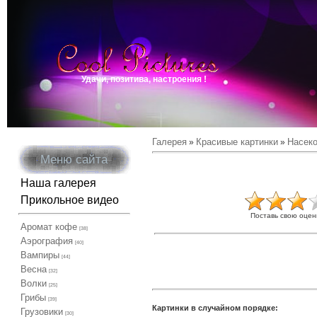
Удачи, позитива, настроения !
Галерея
Красивые картинки
Насек
»
»
Меню сайта
Наша галерея
Прикольное видео
Поставь свою оцен
Аромат кофе
[38]
Аэрография
[40]
Вампиры
[44]
Весна
[32]
Волки
[25]
Грибы
[39]
Картинки в случайном порядке:
Грузовики
[30]