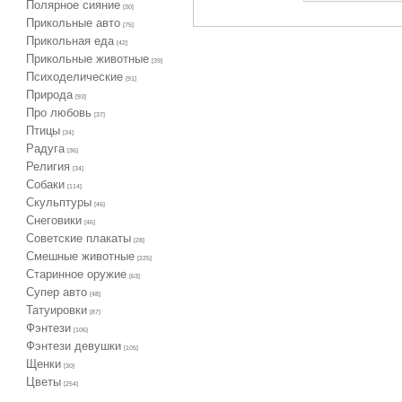
Полярное сияние
[30]
Прикольные авто
[75]
Прикольная еда
[42]
Прикольные животные
[39]
Психоделические
[91]
Природа
[93]
Про любовь
[37]
Птицы
[34]
Радуга
[36]
Религия
[34]
Собаки
[114]
Скульптуры
[46]
Снеговики
[46]
Советские плакаты
[28]
Смешные животные
[225]
Старинное оружие
[63]
Супер авто
[48]
Татуировки
[87]
Фэнтези
[106]
Фэнтези девушки
[105]
Щенки
[30]
Цветы
[254]