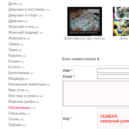
Дети
[131]
Девушки в костюмах
[78]
Девушки и спорт
[76]
Драконы
[85]
Женский стиль
[84]
Женский бодиарт
[42]
Живопись
Демотиватор про счастье
День
[84]
Замки
[30]
Зима
[98]
Короны
[46]
Всего комментариев
:
0
Кошки
[72]
Котята
[47]
Имя *:
Креативные
[42]
Email *:
Медведи
[31]
Маленькие животные
[40]
Мир огня
[45]
Мистика и ужасы
[36]
Морские рыбки
[42]
Насекомые
[110]
Обезьяны
[47]
Код *:
Осень
[65]
Пейзаж
[46]