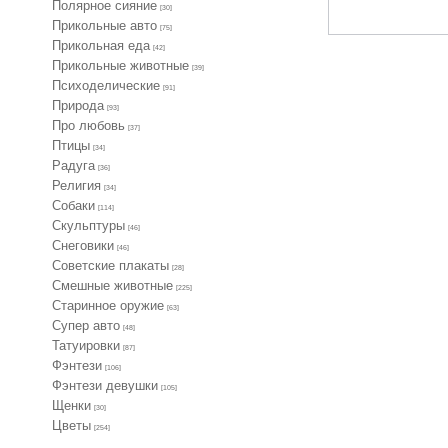
Полярное сияние
[30]
Прикольные авто
[75]
Прикольная еда
[42]
Прикольные животные
[39]
Психоделические
[91]
Природа
[93]
Про любовь
[37]
Птицы
[34]
Радуга
[36]
Религия
[34]
Собаки
[114]
Скульптуры
[46]
Снеговики
[46]
Советские плакаты
[28]
Смешные животные
[225]
Старинное оружие
[63]
Супер авто
[48]
Татуировки
[87]
Фэнтези
[106]
Фэнтези девушки
[105]
Щенки
[30]
Цветы
[254]