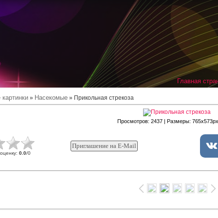
Главная стра
 картинки
Насекомые
»
» Прикольная стрекоза
Просмотров
: 2437 |
Размеры
: 765x573p
 оценку
:
0.0
/
0