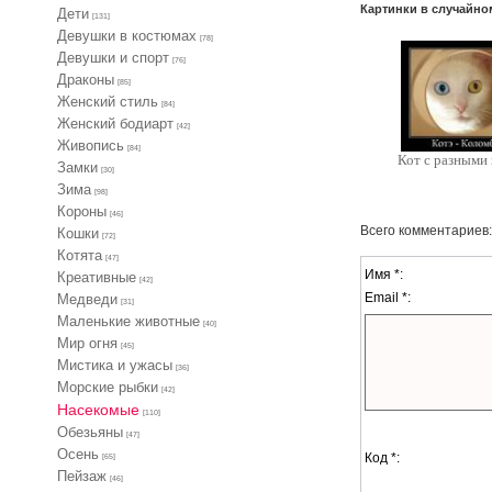
Картинки в случайно
Дети
[131]
Девушки в костюмах
[78]
Девушки и спорт
[76]
Драконы
[85]
Женский стиль
[84]
Женский бодиарт
[42]
Живопись
[84]
Кот с разными 
Замки
[30]
Зима
[98]
Короны
[46]
Всего комментариев
Кошки
[72]
Котята
[47]
Имя *:
Креативные
[42]
Email *:
Медведи
[31]
Маленькие животные
[40]
Мир огня
[45]
Мистика и ужасы
[36]
Морские рыбки
[42]
Насекомые
[110]
Обезьяны
[47]
Осень
Код *:
[65]
Пейзаж
[46]