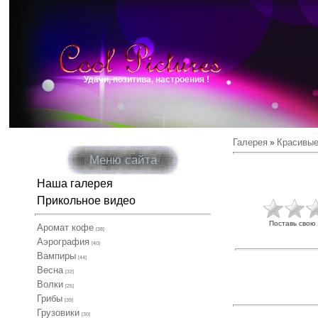
Удачи, позитива, настроения !
Галерея
Красивые
»
Меню сайта
Наша галерея
Прикольное видео
Поставь свою
Аромат кофе
[38]
Аэрография
[40]
Вампиры
[44]
Весна
[32]
Волки
[25]
Грибы
[39]
Грузовики
[30]