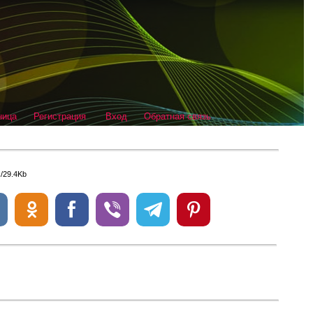
ница
Регистрация
Вход
Обратная связь
x/29.4Kb