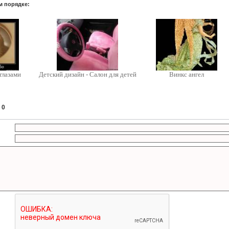
м порядке:
глазами
Детский дизайн - Салон для детей
Винкс ангел
:
0