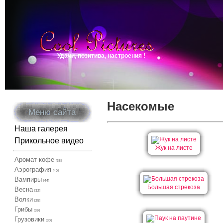
Удачи, позитива, настроения !
Насекомые
Меню сайта
Наша галерея
Прикольное видео
Жук на листе
Аромат кофе
[38]
Аэрография
[40]
Вампиры
[44]
Большая стрекоза
Весна
[32]
Волки
[25]
Грибы
[39]
Грузовики
[30]