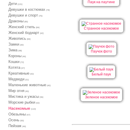
Паук на паутине
Дети
[131]
Девушки в костюмах
[78]
Девушки и спорт
[76]
Драконы
[85]
Женский стиль
[84]
Странное насекомое
Женский бодиарт
[42]
Живопись
[84]
Замки
[30]
Зима
Паучок фото
[98]
Короны
[46]
Кошки
[72]
Котята
[47]
Креативные
Белый паук
[42]
Медведи
[31]
Маленькие животные
[40]
Мир огня
[45]
Мистика и ужасы
Зеленое насекомое
[36]
Морские рыбки
[42]
Насекомые
[110]
Обезьяны
[47]
Осень
[65]
Пейзаж
[46]