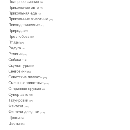
Полярное сияние
[30]
Прикольные авто
[75]
Прикольная еда
[42]
Прикольные животные
[39]
Психоделические
[91]
Природа
[93]
Про любовь
[37]
Птицы
[34]
Радуга
[36]
Религия
[34]
Собаки
[114]
Скульптуры
[46]
Снеговики
[46]
Советские плакаты
[28]
Смешные животные
[225]
Старинное оружие
[63]
Супер авто
[48]
Татуировки
[87]
Фэнтези
[106]
Фэнтези девушки
[105]
Щенки
[30]
Цветы
[254]