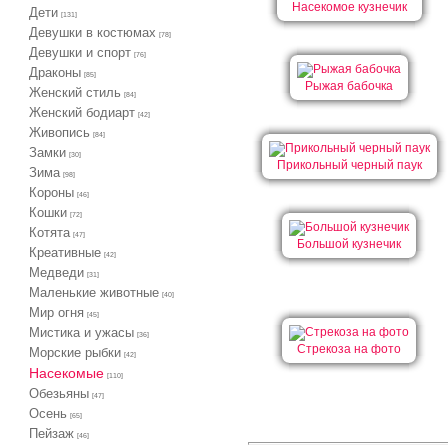
Насекомое кузнечик
Дети
[131]
Девушки в костюмах
[78]
Девушки и спорт
[76]
Драконы
[85]
Рыжая бабочка
Женский стиль
[84]
Женский бодиарт
[42]
Живопись
[84]
Замки
[30]
Прикольный черный паук
Зима
[98]
Короны
[46]
Кошки
[72]
Котята
[47]
Большой кузнечик
Креативные
[42]
Медведи
[31]
Маленькие животные
[40]
Мир огня
[45]
Мистика и ужасы
[36]
Стрекоза на фото
Морские рыбки
[42]
Насекомые
[110]
Обезьяны
[47]
Осень
[65]
Пейзаж
[46]