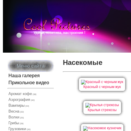
Удачи, позитива, настроения !
Насекомые
Меню сайта
Наша галерея
Прикольное видео
Красный с черным жук
Аромат кофе
[38]
Аэрография
[40]
Вампиры
[44]
Крылья стрекозы
Весна
[32]
Волки
[25]
Грибы
[39]
Грузовики
[30]