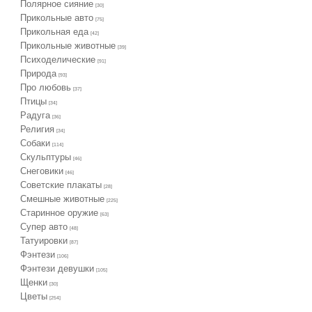
Полярное сияние
[30]
Прикольные авто
[75]
Прикольная еда
[42]
Прикольные животные
[39]
Психоделические
[91]
Природа
[93]
Про любовь
[37]
Птицы
[34]
Радуга
[36]
Религия
[34]
Собаки
[114]
Скульптуры
[46]
Снеговики
[46]
Советские плакаты
[28]
Смешные животные
[225]
Старинное оружие
[63]
Супер авто
[48]
Татуировки
[87]
Фэнтези
[106]
Фэнтези девушки
[105]
Щенки
[30]
Цветы
[254]