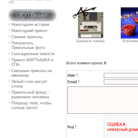
[259]
ТОП Видео
Новогодняя история
Новогодний прикол
Свежие приколы
Зажевало пленку
Клубнич
Показалось.
Прикольные фото
Сенсационные новости
Прикол МАРТЫШКА и
Всего комментариев
:
0
СПА
Смешные приколы на
именинах
Имя *:
Умный слон рисует
Email *:
слона
Прикольный фокус -
разрезали человека
Попрошу тебя, чтобы
солнце грело!
Код *: