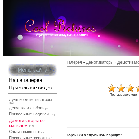
Удачи, позитива, настроения !
Галерея
Демотиваторы
Демотиват
»
»
Меню сайта
Наша галерея
Прикольное видео
Поставь свою оцен
Лучшие демотиваторы
[400]
Девушки и любовь
[111]
Прикольные надписи
[160]
Демотиваторы со
смыслом
[213]
Самые смешные
[371]
Картинки в случайном порядке:
Прикольные животные