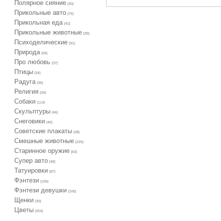
Полярное сияние
[30]
Прикольные авто
[75]
Прикольная еда
[42]
Прикольные животные
[39]
Психоделические
[91]
Природа
[93]
Про любовь
[37]
Птицы
[34]
Радуга
[36]
Религия
[34]
Собаки
[114]
Скульптуры
[46]
Снеговики
[46]
Советские плакаты
[28]
Смешные животные
[225]
Старинное оружие
[63]
Супер авто
[48]
Татуировки
[87]
Фэнтези
[106]
Фэнтези девушки
[105]
Щенки
[30]
Цветы
[254]