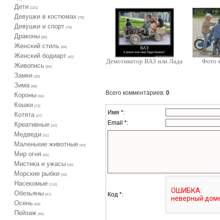
Дети
[131]
Девушки в костюмах
[78]
Девушки и спорт
[76]
Драконы
[85]
Женский стиль
[84]
Женский бодиарт
[42]
Демотиватор ВАЗ или Лада
Фото 
Живопись
[84]
Замки
[30]
Зима
[98]
Всего комментариев
:
0
Короны
[46]
Кошки
[72]
Имя *:
Котята
[47]
Email *:
Креативные
[42]
Медведи
[31]
Маленькие животные
[40]
Мир огня
[45]
Мистика и ужасы
[36]
Морские рыбки
[42]
Насекомые
[110]
Обезьяны
Код *:
[47]
Осень
[65]
Пейзаж
[46]