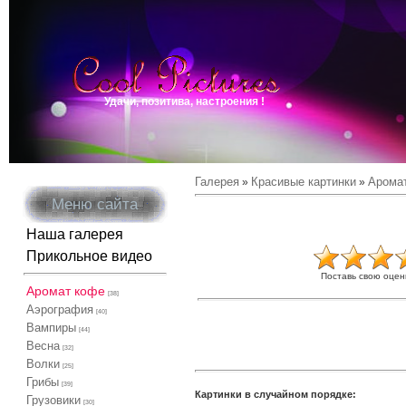
Удачи, позитива, настроения !
Галерея
Красивые картинки
Арома
»
»
Меню сайта
Наша галерея
Прикольное видео
Поставь свою оцен
Аромат кофе
[38]
Аэрография
[40]
Вампиры
[44]
Весна
[32]
Волки
[25]
Грибы
[39]
Картинки в случайном порядке:
Грузовики
[30]