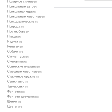
Полярное сияние
[30]
Прикольные авто
[75]
Прикольная еда
[42]
Прикольные животные
[39]
Психоделические
[91]
Природа
[93]
Про любовь
[37]
Птицы
[34]
Радуга
[36]
Религия
[34]
Собаки
[114]
Скульптуры
[46]
Снеговики
[46]
Советские плакаты
[28]
Смешные животные
[225]
Старинное оружие
[63]
Супер авто
[48]
Татуировки
[87]
Фэнтези
[106]
Фэнтези девушки
[105]
Щенки
[30]
Цветы
[254]