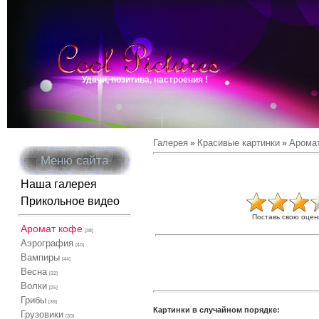
Удачи, позитива, настроения !
Галерея
Красивые картинки
Арома
»
»
Меню сайта
Наша галерея
Прикольное видео
Поставь свою оцен
Аромат кофе
[38]
Аэрография
[40]
Вампиры
[44]
Весна
[32]
Волки
[25]
Грибы
[39]
Картинки в случайном порядке:
Грузовики
[30]