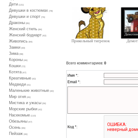
Дети
[131]
Девушки в костюмах
[78]
Девушки и спорт
[76]
Драконы
[85]
Женский стиль
[84]
Женский бодиарт
[42]
Прикольный тигренок
Демот
Живопись
[84]
Замки
[30]
Зима
[98]
Короны
[46]
Всего комментариев
:
0
Кошки
[72]
Котята
[47]
Имя *:
Креативные
[42]
Email *:
Медведи
[31]
Маленькие животные
[40]
Мир огня
[45]
Мистика и ужасы
[36]
Морские рыбки
[42]
Насекомые
[110]
Обезьяны
[47]
Код *:
Осень
[65]
Пейзаж
[46]