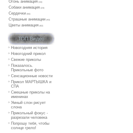
Огонь анимация
[16]
Собаки анимация
[23]
Сердечки
[56]
Страшные анимации
[40]
Цветы анимация
[82]
ТОП Видео
Новогодняя история
Новогодний прикол
Свежие приколы
Показалось.
Прикольные фото
Сенсационные новости
Прикол МАРТЫШКА и
СПА
Смешные приколы на
именинах
Умный слон рисует
слона
Прикольный фокус -
разрезали человека
Попрошу тебя, чтобы
солнце грело!