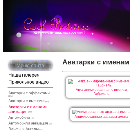
Удачи, позитива, настроения !
Аватарки с имена
Меню сайта
Наша галерея
Прикольное видео
Авка анимированная с именем
Аватарки с эффектами
Габриель
[204]
Аватарки с именами
[31]
Аватарки с именами
анимация
[91]
Анимированные аватары имена
Автомобили
[45]
Автомобили анимация
[23]
Эльфы и Ангелы
[43]