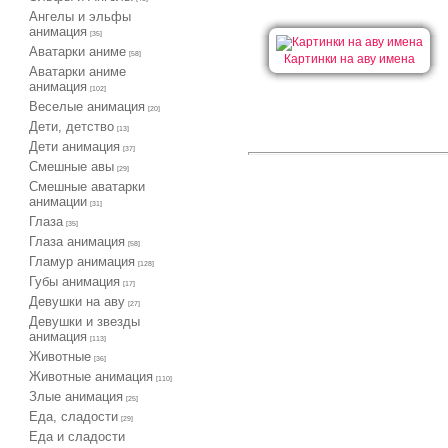
Ангелы и эльфы
анимация
[35]
Аватарки аниме
[58]
Картинки на аву имена
Аватарки аниме
анимация
[102]
Веселые анимация
[20]
Дети, детство
[13]
Дети анимация
[37]
Cмешные авы
[29]
Cмешные аватарки
анимации
[31]
Глаза
[35]
Глаза анимация
[58]
Гламур анимация
[128]
Губы анимация
[17]
Девушки на аву
[27]
Девушки и звезды
анимация
[113]
Животные
[36]
Животные анимация
[110]
Злые анимация
[25]
Еда, сладости
[29]
Еда и сладости