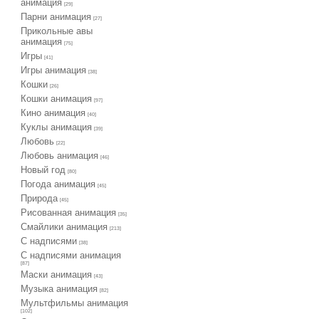
анимация
[29]
Парни анимация
[27]
Прикольные авы
анимация
[75]
Игры
[41]
Игры анимация
[38]
Кошки
[26]
Кошки анимация
[97]
Кино анимация
[40]
Куклы анимация
[39]
Любовь
[22]
Любовь анимация
[46]
Новый год
[80]
Погода анимация
[45]
Природа
[45]
Рисованная анимация
[35]
Смайлики анимация
[213]
С надписями
[38]
С надписями анимация
[87]
Маски анимация
[43]
Музыка анимация
[82]
Мультфильмы анимация
[102]