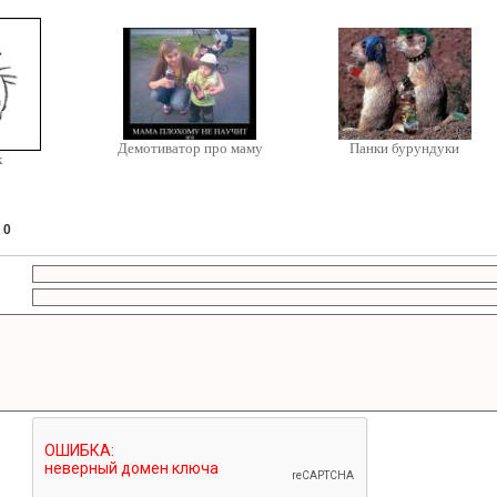
Демотиватор про маму
Панки бурундуки
к
:
0