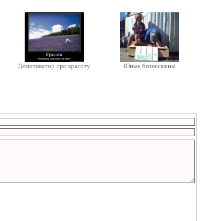
Демотиватор про красоту
Юные бизнесмены