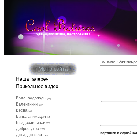
Удачи, позитива, настроения !
Галерея
Анимаци
»
Меню сайта
Наша галерея
Прикольное видео
Вода, водопады
[48]
Валентинки
[137]
Весна
[55]
Винкс анимация
[14]
Выздоравливай
[25]
Доброе утро
[282]
Картинки в случайно
Дети, детская
[147]