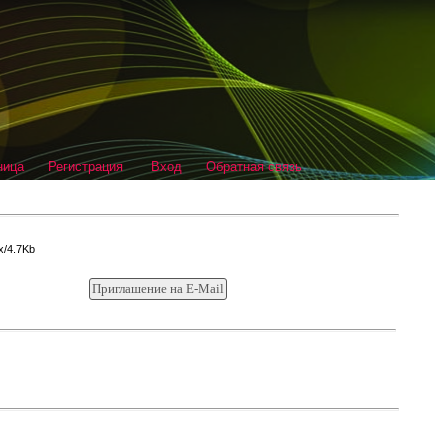
ница
Регистрация
Вход
Обратная связь
x/4.7Kb