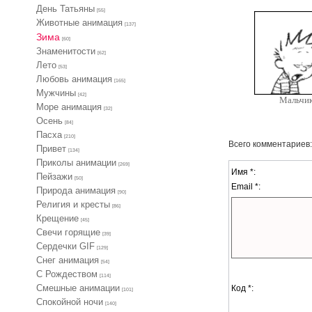
День Татьяны
[55]
Животные анимация
[137]
Зима
[60]
Знаменитости
[62]
Лето
[53]
Любовь анимация
[165]
Мужчины
[42]
Мальчи
Море анимация
[32]
Осень
[84]
Пасха
[210]
Всего комментариев
Привет
[134]
Приколы анимации
[269]
Имя *:
Пейзажи
[50]
Email *:
Природа анимация
[90]
Религия и кресты
[86]
Крещение
[45]
Свечи горящие
[39]
Сердечки GIF
[129]
Снег анимация
[54]
С Рождеством
[114]
Смешные анимации
Код *:
[101]
Спокойной ночи
[140]