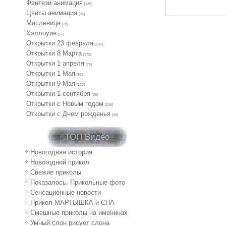
Фэнтези анимация
[135]
Цветы анимация
[94]
Масленица
[78]
Хэллоуин
[57]
Открытки 23 февраля
[137]
Открытки 8 Марта
[175]
Открытки 1 апреля
[75]
Открытки 1 Мая
[97]
Открытки 9 Мая
[117]
Открытки 1 сентября
[36]
Открытки с Новым годом
[130]
Открытки с Днем рожденья
[30]
ТОП Видео
Новогодняя история
Новогодний прикол
Свежие приколы
Показалось. Прикольные фото
Сенсационные новости
Прикол МАРТЫШКА и СПА
Смешные приколы на именинах
Умный слон рисует слона