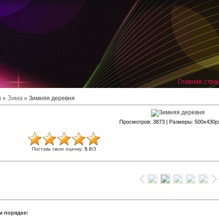
Главная стра
я
Зима
»
» Зимняя деревня
Просмотров
: 3873 |
Размеры
: 500x430p
Поставь свою оценку
:
5.0
/
3
м порядке: