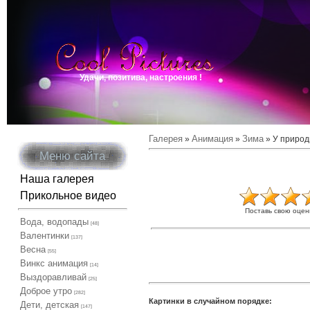
Удачи, позитива, настроения !
Галерея
Анимация
Зима
»
»
» У природы
Меню сайта
Наша галерея
Прикольное видео
Поставь свою оцен
Вода, водопады
[48]
Валентинки
[137]
Весна
[55]
Винкс анимация
[14]
Выздоравливай
[25]
Доброе утро
[282]
Картинки в случайном порядке:
Дети, детская
[147]