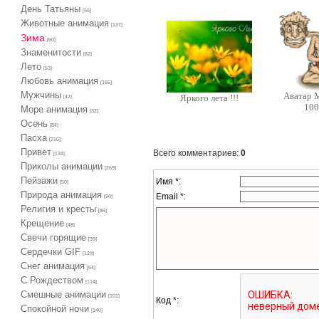
День Татьяны
[55]
Животные анимация
[137]
Зима
[60]
Знаменитости
[62]
Лето
[53]
Любовь анимация
[165]
Мужчины
Аватар 
Яркого лета !!!
[42]
10
Море анимация
[32]
Осень
[84]
Пасха
[210]
Привет
Всего комментариев
:
0
[134]
Приколы анимации
[269]
Пейзажи
Имя *:
[50]
Природа анимация
Email *:
[90]
Религия и кресты
[86]
Крещение
[45]
Свечи горящие
[39]
Сердечки GIF
[129]
Снег анимация
[54]
С Рождеством
[114]
Смешные анимации
[101]
Код *:
Спокойной ночи
[140]