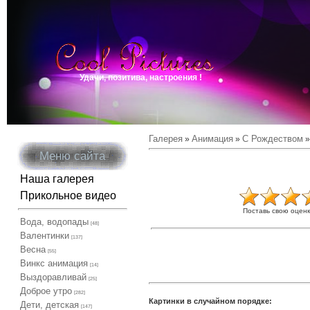
Удачи, позитива, настроения !
Галерея
Анимация
С Рождеством
»
»
»
Меню сайта
Наша галерея
Прикольное видео
Поставь свою оценк
Вода, водопады
[48]
Валентинки
[137]
Весна
[55]
Винкс анимация
[14]
Выздоравливай
[25]
Доброе утро
[282]
Картинки в случайном порядке:
Дети, детская
[147]