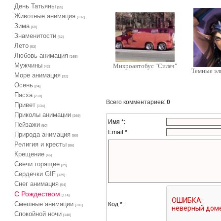
День Татьяны
[55]
Животные анимация
[137]
Зима
[60]
Знаменитости
[62]
Лето
[53]
Любовь анимация
[165]
Мужчины
Микроавтобус "Силач"
[42]
Темные эл
Море анимация
[32]
Осень
[84]
Пасха
[210]
Всего комментариев
:
0
Привет
[134]
Приколы анимации
[269]
Имя *:
Пейзажи
[50]
Email *:
Природа анимация
[90]
Религия и кресты
[86]
Крещение
[45]
Свечи горящие
[39]
Сердечки GIF
[129]
Снег анимация
[54]
С Рождеством
[114]
Смешные анимации
Код *:
[101]
Спокойной ночи
[140]