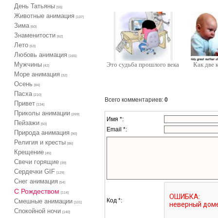
День Татьяны
[55]
Животные анимация
[137]
Зима
[60]
Знаменитости
[62]
Лето
[53]
Любовь анимация
[165]
Мужчины
Это судьба прошлого века
Как две 
[42]
Море анимация
[32]
Осень
[84]
Пасха
[210]
Всего комментариев
:
0
Привет
[134]
Приколы анимации
[269]
Имя *:
Пейзажи
[50]
Email *:
Природа анимация
[90]
Религия и кресты
[86]
Крещение
[45]
Свечи горящие
[39]
Сердечки GIF
[129]
Снег анимация
[54]
С Рождеством
[114]
Код *:
Смешные анимации
[101]
Спокойной ночи
[140]