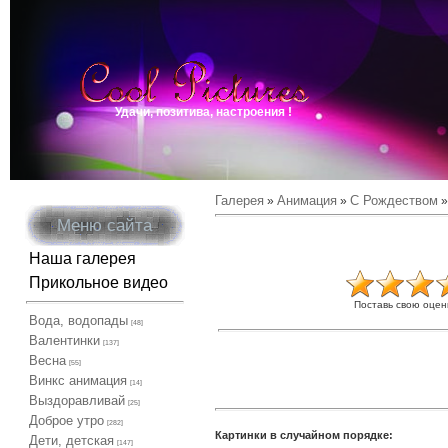
Удачи, позитива, настроения !
Галерея
Анимация
С Рождеством
»
»
»
Меню сайта
Наша галерея
Прикольное видео
Поставь свою оцен
Вода, водопады
[48]
Валентинки
[137]
Весна
[55]
Винкс анимация
[14]
Выздоравливай
[25]
Доброе утро
[282]
Картинки в случайном порядке:
Дети, детская
[147]