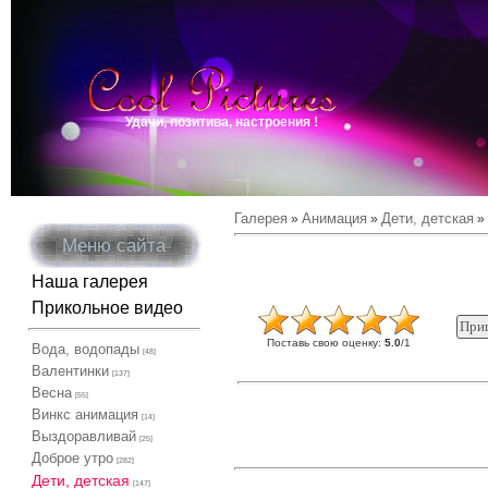
Удачи, позитива, настроения !
Галерея
Анимация
Дети, детская
»
»
» 
Меню сайта
Наша галерея
Прикольное видео
Поставь свою оценку
:
5.0
/
1
Вода, водопады
[48]
Валентинки
[137]
Весна
[55]
Винкс анимация
[14]
Выздоравливай
[25]
Доброе утро
[282]
Дети, детская
[147]