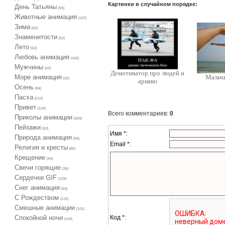
Картинки в случайном порядке:
День Татьяны
[55]
Животные анимация
[137]
Зима
[60]
Знаменитости
[62]
Лето
[53]
Любовь анимация
[165]
Мужчины
[42]
Демотиватор про людей и
Море анимация
Мальч
[32]
армию
Осень
[84]
Пасха
[210]
Привет
[134]
Всего комментариев
:
0
Приколы анимации
[269]
Пейзажи
[50]
Имя *:
Природа анимация
[90]
Email *:
Религия и кресты
[86]
Крещение
[45]
Свечи горящие
[39]
Сердечки GIF
[129]
Снег анимация
[54]
С Рождеством
[114]
Смешные анимации
[101]
Код *:
Спокойной ночи
[140]