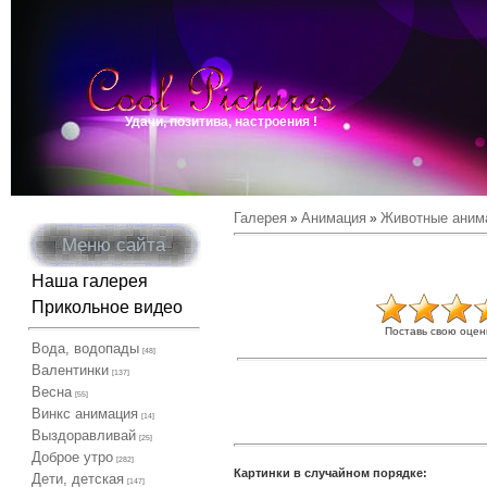
Удачи, позитива, настроения !
Галерея
Анимация
Животные аним
»
»
Меню сайта
Наша галерея
Прикольное видео
Поставь свою оцен
Вода, водопады
[48]
Валентинки
[137]
Весна
[55]
Винкс анимация
[14]
Выздоравливай
[25]
Доброе утро
[282]
Картинки в случайном порядке:
Дети, детская
[147]