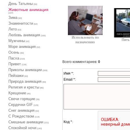
День Татьяны
[55]
Животные анимация
[137]
Зима
[60]
Знаменитости
[62]
Лето
[53]
Любовь анимация
[165]
Использовать по
Пять
Мужчины
назначению
[42]
Море анимация
[32]
Осень
[84]
Пасха
[210]
Всего комментариев
:
0
Привет
[134]
Приколы анимации
[269]
Имя *:
Пейзажи
[50]
Email *:
Природа анимация
[90]
Религия и кресты
[86]
Крещение
[45]
Свечи горящие
[39]
Сердечки GIF
[129]
Снег анимация
[54]
С Рождеством
[114]
Код *:
Смешные анимации
[101]
Спокойной ночи
[140]