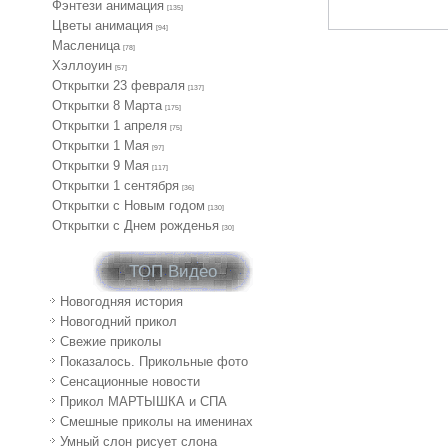
Фэнтези анимация
[135]
Цветы анимация
[94]
Масленица
[78]
Хэллоуин
[57]
Открытки 23 февраля
[137]
Открытки 8 Марта
[175]
Открытки 1 апреля
[75]
Открытки 1 Мая
[97]
Открытки 9 Мая
[117]
Открытки 1 сентября
[36]
Открытки с Новым годом
[130]
Открытки с Днем рожденья
[30]
ТОП Видео
Новогодняя история
Новогодний прикол
Свежие приколы
Показалось. Прикольные фото
Сенсационные новости
Прикол МАРТЫШКА и СПА
Смешные приколы на именинах
Умный слон рисует слона