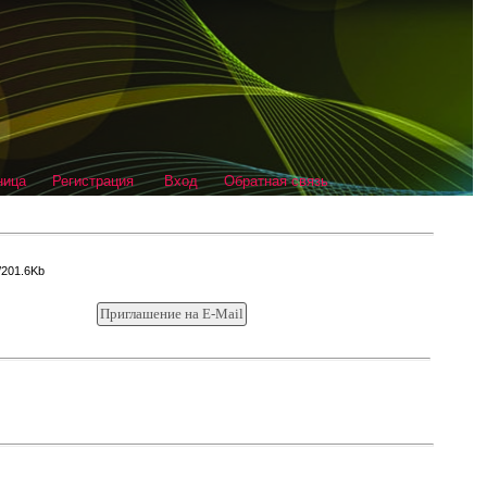
ница
Регистрация
Вход
Обратная связь
/201.6Kb