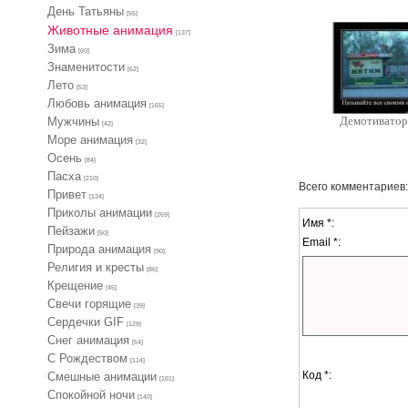
День Татьяны
[55]
Животные анимация
[137]
Зима
[60]
Знаменитости
[62]
Лето
[53]
Любовь анимация
[165]
Демотивато
Мужчины
[42]
Море анимация
[32]
Осень
[84]
Пасха
[210]
Всего комментариев
Привет
[134]
Приколы анимации
[269]
Имя *:
Пейзажи
[50]
Email *:
Природа анимация
[90]
Религия и кресты
[86]
Крещение
[45]
Свечи горящие
[39]
Сердечки GIF
[129]
Снег анимация
[54]
С Рождеством
[114]
Код *:
Смешные анимации
[101]
Спокойной ночи
[140]