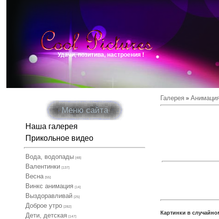
Удачи, позитива, настроения !
Галерея
Анимаци
»
Меню сайта
Наша галерея
Прикольное видео
Вода, водопады
[48]
Валентинки
[137]
Весна
[55]
Винкс анимация
[14]
Выздоравливай
[25]
Доброе утро
[282]
Картинки в случайно
Дети, детская
[147]