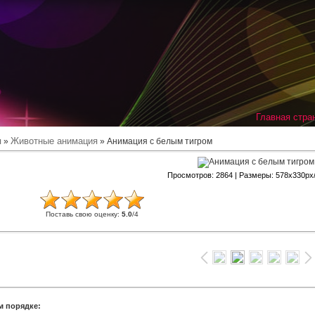
Главная стра
я
Животные анимация
»
» Анимация с белым тигром
Просмотров
: 2864 |
Размеры
: 578x330px
Поставь свою оценку
:
5.0
/
4
м порядке: