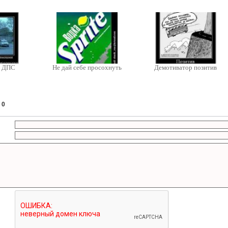
р ДПС
Не дай себе просохнуть
Демотиватор позитив
:
0