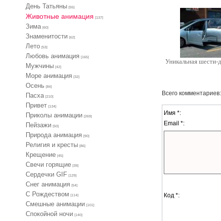
День Татьяны
[55]
Животные анимация
[137]
Зима
[60]
Знаменитости
[62]
Лето
[53]
Любовь анимация
[165]
Уникальная шести-д
Мужчины
[42]
Море анимация
[32]
Осень
[84]
Всего комментариев
Пасха
[210]
Привет
[134]
Имя *:
Приколы анимации
[269]
Email *:
Пейзажи
[50]
Природа анимация
[90]
Религия и кресты
[86]
Крещение
[45]
Свечи горящие
[39]
Сердечки GIF
[129]
Снег анимация
[54]
С Рождеством
Код *:
[114]
Смешные анимации
[101]
Спокойной ночи
[140]