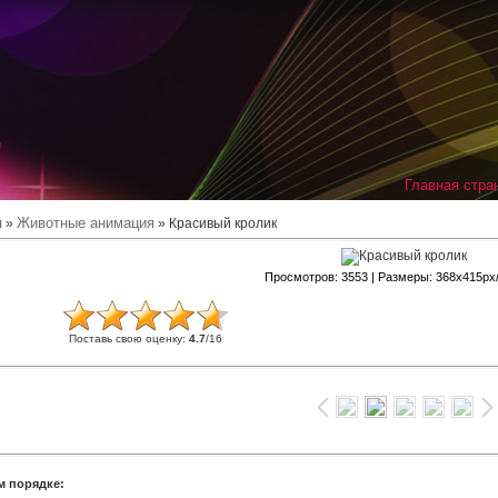
Главная стра
я
Животные анимация
»
» Красивый кролик
Просмотров
: 3553 |
Размеры
: 368x415px
Поставь свою оценку
:
4.7
/
16
м порядке: