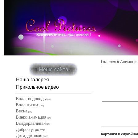
Удачи, позитива, настроения !
Галерея
Анимаци
»
Меню сайта
Наша галерея
Прикольное видео
Вода, водопады
[48]
Валентинки
[137]
Весна
[55]
Винкс анимация
[14]
Выздоравливай
[25]
Доброе утро
[282]
Картинки в случайно
Дети, детская
[147]