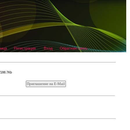
ница
Регистрация
Вход
Обратная связь
/188.7Kb