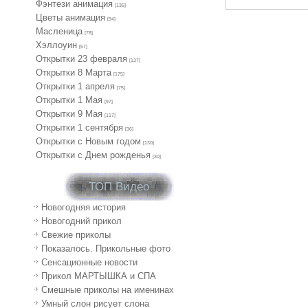
Фэнтези анимация
[135]
Цветы анимация
[94]
Масленица
[78]
Хэллоуин
[57]
Открытки 23 февраля
[137]
Открытки 8 Марта
[175]
Открытки 1 апреля
[75]
Открытки 1 Мая
[97]
Открытки 9 Мая
[117]
Открытки 1 сентября
[36]
Открытки с Новым годом
[130]
Открытки с Днем рожденья
[30]
ТОП Видео
Новогодняя история
Новогодний прикол
Свежие приколы
Показалось. Прикольные фото
Сенсационные новости
Прикол МАРТЫШКА и СПА
Смешные приколы на именинах
Умный слон рисует слона