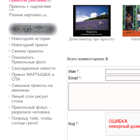
Приколы рекламы
[81]
Приколы с надписями
[245]
Разные картинки
[388]
ТОП Видео
Новогодняя история
Демотиватор про красоту
Gree
Новогодний прикол
Свежие приколы
Показалось.
Всего комментариев
:
0
Прикольные фото
Сенсационные новости
Имя *:
Прикол МАРТЫШКА и
Email *:
СПА
Смешные приколы на
именинах
Умный слон рисует
слона
Прикольный фокус -
разрезали человека
Попрошу тебя, чтобы
солнце грело!
Код *: