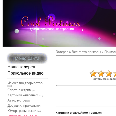
Удачи, позитива, настроения !
Галерея
Все фото приколы
Прикол
»
»
Меню сайта
Наша галерея
Прикольное видео
Поставь свою оцен
Искусство,творчество
[200]
Спорт, экстрим
[62]
Картинки животных
[277]
Авто, мото
[202]
Девушки, приколы
[67]
Юмор, розыгрыши
[343]
Картинки в случайном порядке: