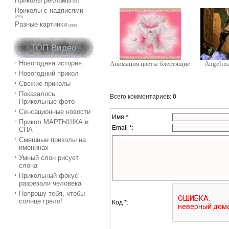
Приколы рекламы
[81]
Приколы с надписями
[245]
Разные картинки
[388]
ТОП Видео
Новогодняя история
Анимация цветы блестящие
Angelina
Новогодний прикол
Свежие приколы
Показалось.
Всего комментариев
:
0
Прикольные фото
Сенсационные новости
Имя *:
Прикол МАРТЫШКА и
Email *:
СПА
Смешные приколы на
именинах
Умный слон рисует
слона
Прикольный фокус -
разрезали человека
Попрошу тебя, чтобы
солнце грело!
Код *: