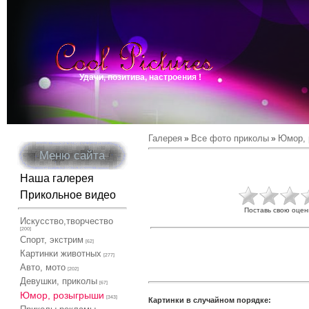
Удачи, позитива, настроения !
Галерея
Все фото приколы
Юмор, 
»
»
Меню сайта
Наша галерея
Прикольное видео
Поставь свою оцен
Искусство,творчество
[200]
Спорт, экстрим
[62]
Картинки животных
[277]
Авто, мото
[202]
Девушки, приколы
[67]
Юмор, розыгрыши
[343]
Картинки в случайном порядке: