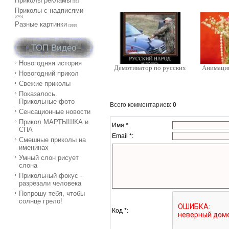
Приколы рекламы
[81]
Приколы с надписями
[245]
Разные картинки
[388]
ТОП Видео
Новогодняя история
Демотиватор по русских
Анимаци
Новогодний прикол
Свежие приколы
Показалось.
Прикольные фото
Всего комментариев
:
0
Сенсационные новости
Прикол МАРТЫШКА и
Имя *:
СПА
Email *:
Смешные приколы на
именинах
Умный слон рисует
слона
Прикольный фокус -
разрезали человека
Попрошу тебя, чтобы
солнце грело!
Код *: