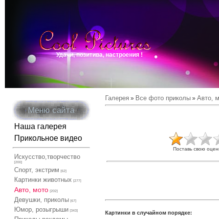
Удачи, позитива, настроения !
Галерея
Все фото приколы
Авто, 
»
»
Меню сайта
Наша галерея
Прикольное видео
Поставь свою оцен
Искусство,творчество
[200]
Спорт, экстрим
[62]
Картинки животных
[277]
Авто, мото
[202]
Девушки, приколы
[67]
Юмор, розыгрыши
[343]
Картинки в случайном порядке: